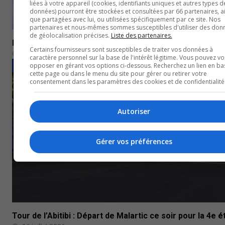
liées à votre appareil (cookies, identifiants uniques et autres types d
données) pourront être stockées et consultées par 66 partenaires, ai
que partagées avec lui, ou utilisées spécifiquement par ce site. Nos
partenaires et nous-mêmes sommes susceptibles d'utiliser des don
de géolocalisation précises.
Liste des partenaires.
Karen Dupuis a été localisée saine et sauve
Certains fournisseurs sont susceptibles de traiter vos données à
17 juillet 2026
caractère personnel sur la base de l'intérêt légitime. Vous pouvez vo
opposer en gérant vos options ci-dessous. Recherchez un lien en ba
NOUVELLES
cette page ou dans le menu du site pour gérer ou retirer votre
consentement dans les paramètres des cookies et de confidentialité
Autoriser
Gérer vos préférences
Tour de l’Abitibi : Départ de Malartic ce soir pour la 4e 