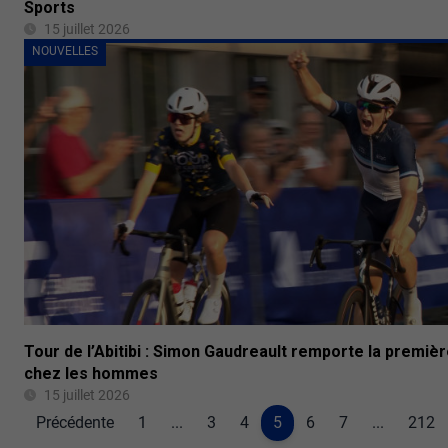
Sports
15 juillet 2026
NOUVELLES
Tour de l’Abitibi : Simon Gaudreault remporte la premiè
chez les hommes
15 juillet 2026
Précédente
1
...
3
4
5
6
7
...
212