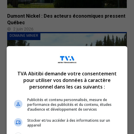
Dumont Nickel : Des acteurs économiques pressent
Québec
2 juin 2026
DOMAINE MINIER
TVA Abitibi demande votre consentement
pour utiliser vos données à caractère
personnel dans les cas suivants :
Publicités et contenu personnalisés, mesure de
performance des publicités et du contenu, études
Mine à ciel ouvert : Lac-Simon exige l’arrêt du projet
d’audience et développement de services
Novador
25 mai 2026
Stocker et/ou accéder à des informations sur un
appareil
DOMAINE MINIER