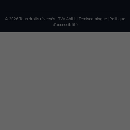
©
2026
Tous droits révervés -
TVA Abitibi-Temiscamingue
|
Politique
d'accessibilité