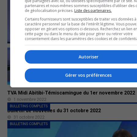
que partagées avec lui, ou utilisées spécifiquement par ce site. 
partenaires et nous-mêmes sommes susceptibles d'utiliser des
de géolocalisation précises.
Liste des partenaires.
Certains fournisseurs sont susceptibles de traiter vos données à
caractère personnel sur la base de l'intérêt légitime. Vous pouve
opposer en gérant vos options ci-dessous. Recherchez un lien e
cette page ou dans le menu du site pour gérer ou retirer votre
consentement dans les paramètres des cookies et de confidentia
Autoriser
Gérer vos préférences
TVA Midi Abitibi-Témiscamingue du 1er novembre 2022
1 novembre 2022
BULLETINS COMPLETS
Bulletin de nouvelles du 31 octobre 2022
31 octobre 2022
BULLETINS COMPLETS