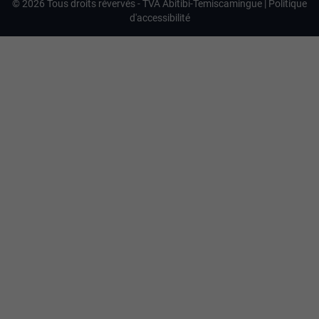
©
2026
Tous droits révervés -
TVA Abitibi-Temiscamingue
|
Politique
d'accessibilité