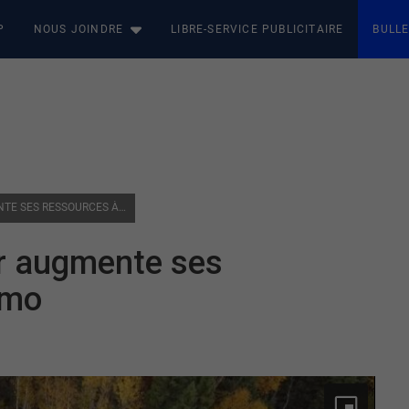
P
NOUS JOINDRE
LIBRE-SERVICE PUBLICITAIRE
BULLE
INDUSTRIE MINIÈRE : CARTIER AUGMENTE SES RESSOURCES À LA MINE CHIMO
ier augmente ses
imo