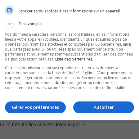
 de Val-d’Or, une petite
Stocker et/ou accéder à des informations sur un appareil
t grand.
En savoir plus
Vos données à caractère personnel seront traitées, et les informations
éploie les efforts pour démontrer la viabilité
liées à votre appareil (cookies, identifiants uniques et autres types de
données) pourront être stockées et consultées par 66 partenaires, ainsi
que partagées avec lui, ou utilisées spécifiquement par ce site. Nos
partenaires et nous-mêmes sommes susceptibles d'utiliser des données
ie d’exploration minière fore présentement 25
de géolocalisation précises.
Liste des partenaires.
Certains fournisseurs sont susceptibles de traiter vos données à
l’entreprise a augmenté ses ressources à la Mine
caractère personnel sur la base de l'intérêt légitime. Vous pouvez vous y
opposer en gérant vos options ci-dessous. Recherchez un lien en bas de
présumées.
cette page ou dans le menu du site pour gérer ou retirer votre
consentement dans les paramètres des cookies et de confidentialité.
jet, Ressources Cartier est ailleurs maintenant,
de la direction, Philippe Cloutier.
Gérer vos préférences
Autoriser
t Garant, il y a une pourvoirie, au lac
ue la totalité des chalets détenus par le