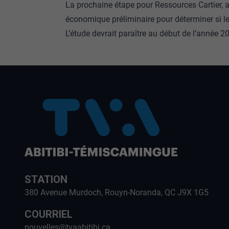
La prochaine étape pour Ressources Cartier, a
économique préliminaire pour déterminer si le 
L’étude devrait paraître au début de l’année 2
STATION
380 Avenue Murdoch, Rouyn-Noranda, QC J9X 1G5
COURRIEL
nouvelles@tvaabitibi.ca