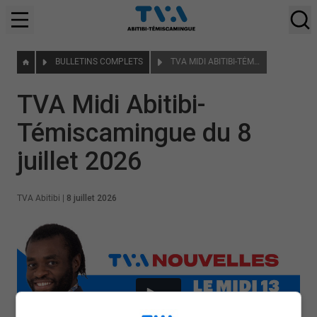
BULLETINS COMPLETS
TVA MIDI ABITIBI-TÉMISCAMINGUE DU 8 JUILLET 2026
TVA Midi Abitibi-
Témiscamingue du 8
juillet 2026
TVA Abitibi
|
8 juillet 2026