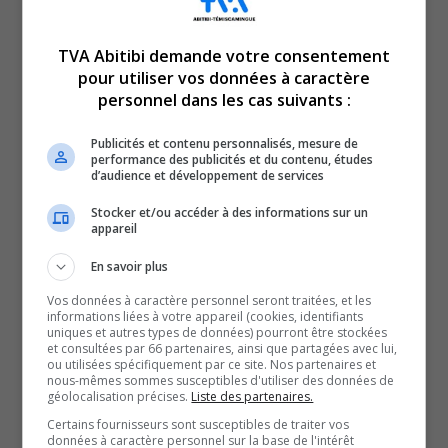
TVA Abitibi demande votre consentement
pour utiliser vos données à caractère
personnel dans les cas suivants :
En manchettes en ce mercredi 8 juillet 2026 :
Publicités et contenu personnalisés, mesure de
Québec vient au secours de l’industrie forestière.
performance des publicités et du contenu, études
d’audience et développement de services
Et
La région réagit au décès du grand comédien Marc
Stocker et/ou accéder à des informations sur un
appareil
Messier.
En savoir plus
QUESTION DU JOUR
Vos données à caractère personnel seront traitées, et les
informations liées à votre appareil (cookies, identifiants
uniques et autres types de données) pourront être stockées
Commentaires
et consultées par 66 partenaires, ainsi que partagées avec lui,
ou utilisées spécifiquement par ce site. Nos partenaires et
nous-mêmes sommes susceptibles d'utiliser des données de
géolocalisation précises.
Liste des partenaires.
SOUTENIR NOS MÉDIAS, C’EST PROTÉGER NOTRE
Certains fournisseurs sont susceptibles de traiter vos
CULTURE ET NOTRE ÉCONOMIE
données à caractère personnel sur la base de l'intérêt