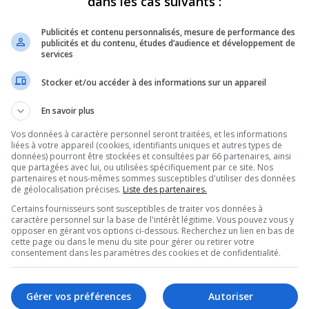
dans les cas suivants :
va, Yvon Charrette,
Publicités et contenu personnalisés, mesure de performance des
publicités et du contenu, études d’audience et développement de
nt qu’un regroupement
services
Stocker et/ou accéder à des informations sur un appareil
c n’enlèverait pas la
En savoir plus
nicipalité et que cette
Vos données à caractère personnel seront traitées, et les informations
liées à votre appareil (cookies, identifiants uniques et autres types de
données) pourront être stockées et consultées par 66 partenaires, ainsi
 éventuels avantages ou
que partagées avec lui, ou utilisées spécifiquement par ce site. Nos
partenaires et nous-mêmes sommes susceptibles d'utiliser des données
de géolocalisation précises.
Liste des partenaires.
écoulerait.
Certains fournisseurs sont susceptibles de traiter vos données à
caractère personnel sur la base de l'intérêt légitime. Vous pouvez vous y
opposer en gérant vos options ci-dessous. Recherchez un lien en bas de
 000 dollars, sera assumée par le ministère des
cette page ou dans le menu du site pour gérer ou retirer votre
consentement dans les paramètres des cookies et de confidentialité.
accompagnera les deux localités dans le
Gérer vos préférences
Autoriser
’unanimité en faveur de l’étude d’opportunité