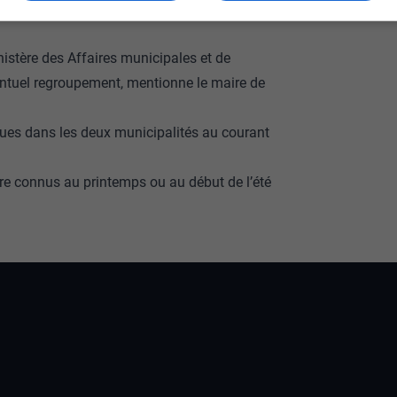
va en avaient fait, justement, leur enjeu
inistère des Affaires municipales et de
ventuel regroupement, mentionne le maire de
nues dans les deux municipalités au courant
 être connus au printemps ou au début de l’été