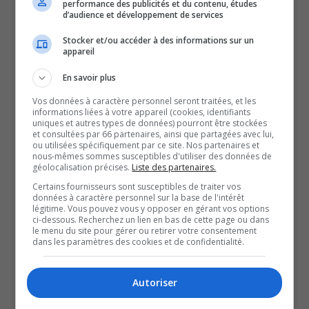
performance des publicités et du contenu, études
d’accès aérien régional par
d’audience et développement de services
Stocker et/ou accéder à des informations sur un
appareil
le gouvernement du
En savoir plus
Québec.
Vos données à caractère personnel seront traitées, et les
informations liées à votre appareil (cookies, identifiants
uniques et autres types de données) pourront être stockées
Le transporteur affirme que cette décision est injustifiée
et consultées par 66 partenaires, ainsi que partagées avec lui,
et qu’il demandera au ministère des Transports de la
ou utilisées spécifiquement par ce site. Nos partenaires et
nous-mêmes sommes susceptibles d'utiliser des données de
réviser.
géolocalisation précises.
Liste des partenaires.
Entre-temps, Air Liaison indique qu’elle paiera elle-même
Certains fournisseurs sont susceptibles de traiter vos
données à caractère personnel sur la base de l'intérêt
le rabais normalement offert par le programme, afin que
légitime. Vous pouvez vous y opposer en gérant vos options
ci-dessous. Recherchez un lien en bas de cette page ou dans
les voyageurs continuent de profiter des tarifs réduits.
le menu du site pour gérer ou retirer votre consentement
L’entreprise précise qu’aucun changement n’est prévu
dans les paramètres des cookies et de confidentialité.
pour sa clientèle.
Autoriser
QUESTION DU JOUR