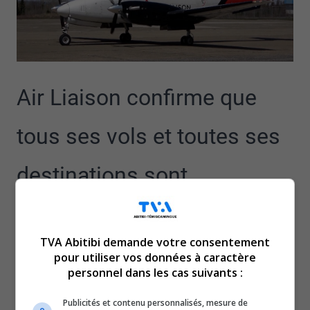
Air Liaison confirme que
tous ses vols et toutes ses
destinations sont
maintenus, malgré la
TVA Abitibi demande votre consentement
suspension de sa
pour utiliser vos données à caractère
personnel dans les cas suivants :
participation au Programme
Publicités et contenu personnalisés, mesure de