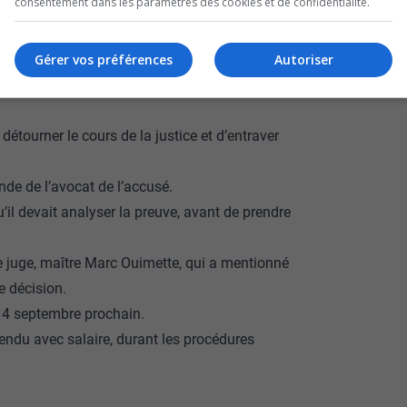
consentement dans les paramètres des cookies et de confidentialité.
, 44 ans, a également comparu, lundi, en
Gérer vos préférences
Autoriser
abus de confiance.
rivilégiée à un sujet et aurait omis de révéler
étourner le cours de la justice et d’entraver
nde de l’avocat de l’accusé.
il devait analyser la preuve, avant de prendre
 le juge, maître Marc Ouimette, qui a mentionné
e décision.
 14 septembre prochain.
pendu avec salaire, durant les procédures