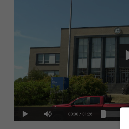
00:00
/
01:26