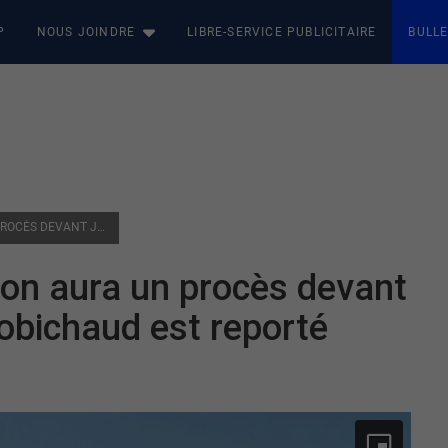
P
NOUS JOINDRE
LIBRE-SERVICE PUBLICITAIRE
BULLE
JUDICIAIRE : DAPHNÉE PERRON AURA UN PROCÈS DEVANT JURY ET LE DOSSIER D’ÉRIC ROBICHAUD EST REPORTÉ
ron aura un procès devant
 Robichaud est reporté