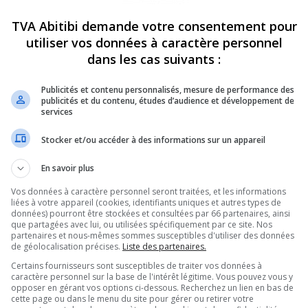
e retour devant le
TVA Abitibi demande votre consentement pour
utiliser vos données à caractère personnel
u palais de justice de
dans les cas suivants :
Publicités et contenu personnalisés, mesure de performance des
publicités et du contenu, études d’audience et développement de
services
hefs d’accusation de conduite avec les facultés
Stocker et/ou accéder à des informations sur un appareil
usé la mort.
 l’Avenue du Lac, en juin 2025.
En savoir plus
ner le choix du mode de procès.
Vos données à caractère personnel seront traitées, et les informations
nch a mentionné qu’il se déroulera devant juge
liées à votre appareil (cookies, identifiants uniques et autres types de
données) pourront être stockées et consultées par 66 partenaires, ainsi
que partagées avec lui, ou utilisées spécifiquement par ce site. Nos
partenaires et nous-mêmes sommes susceptibles d'utiliser des données
elle qui est d’ailleurs en liberté, malgré les
de géolocalisation précises.
Liste des partenaires.
Certains fournisseurs sont susceptibles de traiter vos données à
re prochain.
caractère personnel sur la base de l'intérêt légitime. Vous pouvez vous y
opposer en gérant vos options ci-dessous. Recherchez un lien en bas de
cette page ou dans le menu du site pour gérer ou retirer votre