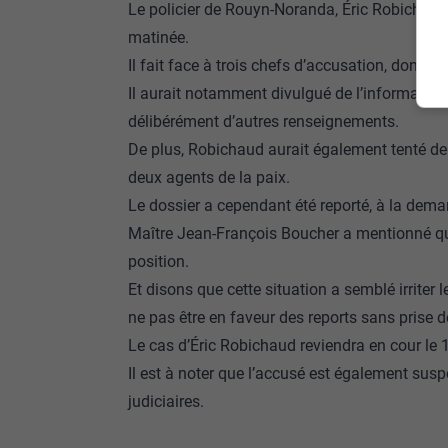
Le policier de Rouyn-Noranda, Éric Robichaud
matinée.
Il fait face à trois chefs d’accusation, dont 
Il aurait notamment divulgué de l’information p
délibérément d’autres renseignements.
De plus, Robichaud aurait également tenté de d
deux agents de la paix.
Le dossier a cependant été reporté, à la dema
Maître Jean-François Boucher a mentionné qu’
position.
Et disons que cette situation a semblé irriter
ne pas être en faveur des reports sans prise d
Le cas d’Éric Robichaud reviendra en cour le
Il est à noter que l’accusé est également sus
judiciaires.