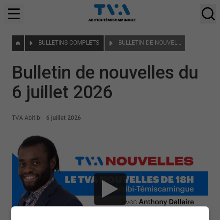
BULLETINS COMPLETS
BULLETIN DE NOUVELLES DU 6 JUILLET 2026
Bulletin de nouvelles du
6 juillet 2026
TVA Abitibi
|
6 juillet 2026