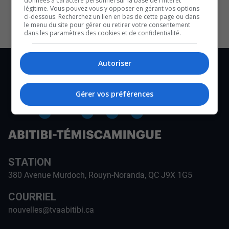
données à caractère personnel sur la base de l'intérêt
CULTURE ET NOTRE ÉCONOMIE
légitime. Vous pouvez vous y opposer en gérant vos options
ci-dessous. Recherchez un lien en bas de cette page ou dans
le menu du site pour gérer ou retirer votre consentement
dans les paramètres des cookies et de confidentialité.
Autoriser
Gérer vos préférences
STATION
380 Avenue Murdoch, Rouyn-Noranda, QC J9X 1G5
COURRIEL
nouvelles@tvaabitibi.ca