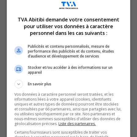
TVA Abitibi demande votre consentement
pour utiliser vos données à caractère
Voici l’actualité de l’Abitibi-Témiscamingue.
personnel dans les cas suivants :
Le TVA 12 h 15 et le TVA 17 h 58 sont des rendez-vous
incontournables pour connaître tout de l’actualité
Publicités et contenu personnalisés, mesure de
performance des publicités et du contenu, études
régionale. Avec un bulletin de 12 minutes sur l’heure du
d’audience et développement de services
lunch et un de 28 minutes en soirée, comptez sur nous
Stocker et/ou accéder à des informations sur un
pour faire un tour d’horizon complet de ce qui a marqué
appareil
la région!
En savoir plus
QUESTION DU JOUR
Vos données à caractère personnel seront traitées, et les
informations liées à votre appareil (cookies, identifiants
uniques et autres types de données) pourront être stockées
Commentaires
et consultées par 66 partenaires, ainsi que partagées avec lui,
ou utilisées spécifiquement par ce site. Nos partenaires et
nous-mêmes sommes susceptibles d'utiliser des données de
géolocalisation précises.
Liste des partenaires.
SOUTENIR NOS MÉDIAS, C’EST PROTÉGER NOTRE
Certains fournisseurs sont susceptibles de traiter vos