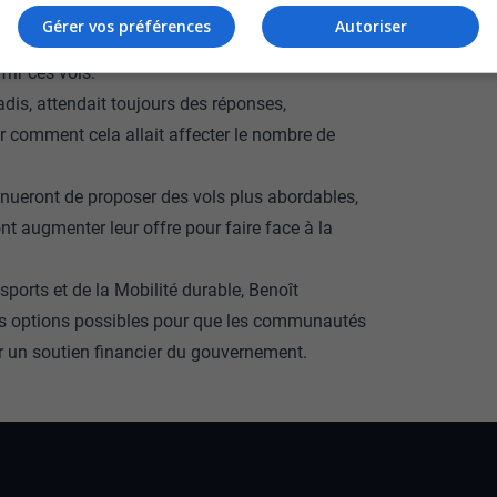
ison était l’un des deux seuls transporteurs
Gérer vos préférences
Autoriser
rir ces vols.
adis, attendait toujours des réponses,
oir comment cela allait affecter le nombre de
nueront de proposer des vols plus abordables,
t augmenter leur offre pour faire face à la
ports et de la Mobilité durable, Benoît
les options possibles pour que les communautés
ir un soutien financier du gouvernement.