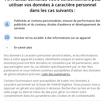
e, Air Liaison offrait
utiliser vos données à caractère personnel
dans les cas suivants :
us abordables aux
Publicités et contenu personnalisés, mesure de performance des
publicités et du contenu, études d’audience et développement de
services
anda et de Val-d’Or.
Stocker et/ou accéder à des informations sur un appareil
des sommes en trop, grâce aux subventions
En savoir plus
 processus de réclamation pour obtenir le
Vos données à caractère personnel seront traitées, et les informations
liées à votre appareil (cookies, identifiants uniques et autres types de
données) pourront être stockées et consultées par 66 partenaires, ainsi
que partagées avec lui, ou utilisées spécifiquement par ce site. Nos
 à l’Unité permanente anti-corruption, l’UPAC.
partenaires et nous-mêmes sommes susceptibles d'utiliser des données
intenant, alors bonne nouvelle pour ceux ayant
de géolocalisation précises.
Liste des partenaires.
fecté.
Certains fournisseurs sont susceptibles de traiter vos données à
caractère personnel sur la base de l'intérêt légitime. Vous pouvez vous y
 se désole de voir ce genre de pratique d’un
opposer en gérant vos options ci-dessous. Recherchez un lien en bas de
cette page ou dans le menu du site pour gérer ou retirer votre
s’attend à ce que l’enjeu des prix des vols et
consentement dans les paramètres des cookies et de confidentialité.
 soient abordés en campagne électorale.