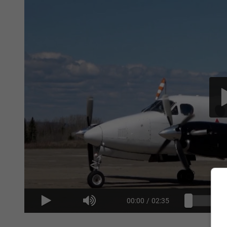
00:00
/
02:35