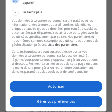
d’un faible niveau.
appareil
En savoir plus
Dans une publication sur sa page Facebook, elle appelle
à restreindre son utilisation pour les besoins jugés
Vos données à caractère personnel seront traitées, et les
informations liées à votre appareil (cookies, identifiants
essentiels.
uniques et autres types de données) pourront être stockées
et consultées par 66 partenaires, ainsi que partagées avec lui,
L’administration municipale recommande d’éviter le
ou utilisées spécifiquement par ce site. Nos partenaires et
nous-mêmes sommes susceptibles d'utiliser des données de
remplissage des piscines, le nettoyage de voiture ou
géolocalisation précises.
Liste des partenaires.
encore d’arroser les pelouses.
Certains fournisseurs sont susceptibles de traiter vos
Cette situation s’explique par un bris technique survenu
données à caractère personnel sur la base de l'intérêt
légitime. Vous pouvez vous y opposer en gérant vos options
le 1er juillet, à la station de pompage.
ci-dessous. Recherchez un lien en bas de cette page ou dans
le menu du site pour gérer ou retirer votre consentement
dans les paramètres des cookies et de confidentialité.
QUESTION DU JOUR
Autoriser
Commentaires
Gérer vos préférences
SOUTENIR NOS MÉDIAS, C’EST PROTÉGER NOTRE
CULTURE ET NOTRE ÉCONOMIE