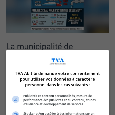
La municipalité de
Palmarolle demande à ses
citoyens de modérer leur
TVA Abitibi demande votre consentement
pour utiliser vos données à caractère
personnel dans les cas suivants :
consommation d’eau
Publicités et contenu personnalisés, mesure de
performance des publicités et du contenu, études
potable, en raison
d’audience et développement de services
Stocker et/ou accéder à des informations sur un