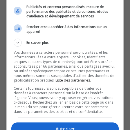
Publicités et contenu personnalisés, mesure de
d’une annonce de 242 logements, un peu partout dans la
performance des publicités et du contenu, études
région, mentionne la ministre et députée fédérale
d’audience et développement de services
d’Abitibi-Baie-James-Nunavik Eeyou, Mandy Gull-Masty.
Stocker et/ou accéder à des informations sur un
appareil
Le fédéral dit que c’est une nouvelle façon de faire, en
travaillant ensemble avec les gouvernements pour
En savoir plus
accélérer la construction de logements, explique Karine
Vos données à caractère personnel seront traitées, et les
Boivin-Roy, la ministre de l’Habitation.
informations liées à votre appareil (cookies, identifiants
uniques et autres types de données) pourront être stockées
Du côté de la Ville de Malartic, le maire, Martin Ferron,
et consultées par 66 partenaires, ainsi que partagées avec lui,
ou utilisées spécifiquement par ce site. Nos partenaires et
valorise l’impact concret de ce projet, autant pour les
nous-mêmes sommes susceptibles d'utiliser des données de
géolocalisation précises.
Liste des partenaires.
familles déjà installées que pour les nouveaux
Certains fournisseurs sont susceptibles de traiter vos
travailleurs qui souhaitent s’établir dans la région.
données à caractère personnel sur la base de l'intérêt
Mais au-delà des nouvelles unités, le projet pourrait
légitime. Vous pouvez vous y opposer en gérant vos options
ci-dessous. Recherchez un lien en bas de cette page ou dans
aussi avoir un impact direct en enlevant de la pression
le menu du site pour gérer ou retirer votre consentement
dans les paramètres des cookies et de confidentialité.
sur les prix des autres loyers de la ville.
Le projet de 108 logements d’Accès Patrimmo sera prêt à
Autoriser
accueillir ses premiers locataires à l’hiver 2027.