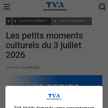
LES PETITS MOMENTS CULTURELS
LES PETITS MOMENTS CULTURELS DU 3 JUILLET 2026
Les petits moments
culturels du 3 juillet
2026
TVA Abitibi
|
5 juillet 2026
TVA Abitibi demande votre consentement