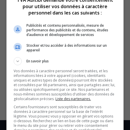
pour utiliser vos données à caractère
personnel dans les cas suivants :
Publicités et contenu personnalisés, mesure de
performance des publicités et du contenu, études
d’audience et développement de services
Revue culturelle du 29 juin au 3 juillet 2026.
Stocker et/ou accéder à des informations sur un
appareil
QUESTION DU JOUR
En savoir plus
Commentaires
Vos données à caractère personnel seront traitées, et les
informations liées à votre appareil (cookies, identifiants
uniques et autres types de données) pourront être stockées
et consultées par 66 partenaires, ainsi que partagées avec lui,
SOUTENIR NOS MÉDIAS, C’EST PROTÉGER NOTRE
ou utilisées spécifiquement par ce site. Nos partenaires et
CULTURE ET NOTRE ÉCONOMIE
nous-mêmes sommes susceptibles d'utiliser des données de
géolocalisation précises.
Liste des partenaires.
Certains fournisseurs sont susceptibles de traiter vos
données à caractère personnel sur la base de l'intérêt
légitime. Vous pouvez vous y opposer en gérant vos options
ci-dessous. Recherchez un lien en bas de cette page ou dans
le menu du site pour gérer ou retirer votre consentement