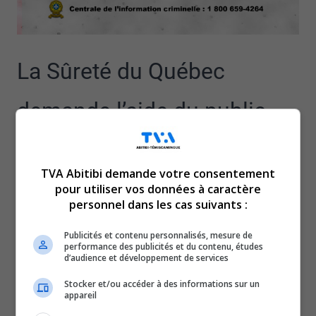
La Sûreté du Québec
demande l’aide du public
pour retrouver Charlie T.
TVA Abitibi demande votre consentement
Riverin Bobbish, 24 ans, de
pour utiliser vos données à caractère
personnel dans les cas suivants :
Waswanipi.
Publicités et contenu personnalisés, mesure de
performance des publicités et du contenu, études
d’audience et développement de services
Il a été vu la dernière fois, vendredi de la semaine
dernière, vers 23 heures, dans un sentier menant à la
Stocker et/ou accéder à des informations sur un
appareil
rivière Waswanipi.