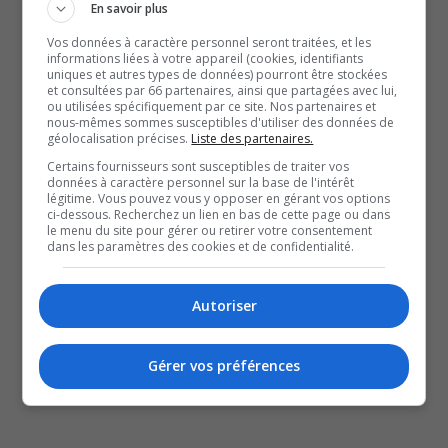
Il mesure 6 pieds et 1 pouce, il pèse 190 livres et il a les
En savoir plus
yeux et les cheveux bruns.
Vos données à caractère personnel seront traitées, et les
Il se déplacerait à pied.
informations liées à votre appareil (cookies, identifiants
uniques et autres types de données) pourront être stockées
Au moment de sa disparition, il portait un chandail à
et consultées par 66 partenaires, ainsi que partagées avec lui,
ou utilisées spécifiquement par ce site. Nos partenaires et
capuchon gris avec des inscriptions à l’avant, un
nous-mêmes sommes susceptibles d'utiliser des données de
géolocalisation précises.
Liste des partenaires.
chandail à manches courtes blanc, ainsi qu’une
Certains fournisseurs sont susceptibles de traiter vos
casquette blanche.
données à caractère personnel sur la base de l'intérêt
légitime. Vous pouvez vous y opposer en gérant vos options
ci-dessous. Recherchez un lien en bas de cette page ou dans
QUESTION DU JOUR
le menu du site pour gérer ou retirer votre consentement
dans les paramètres des cookies et de confidentialité.
Commentaires
Autoriser
SOUTENIR NOS MÉDIAS, C’EST PROTÉGER NOTRE
CULTURE ET NOTRE ÉCONOMIE
Gérer vos préférences