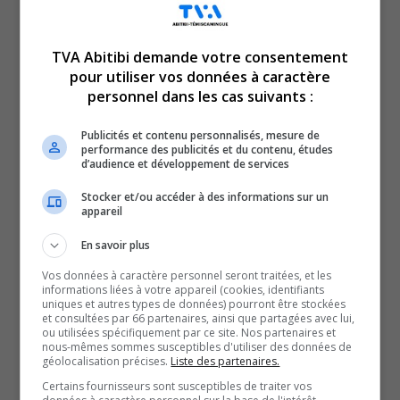
TVA Abitibi demande votre consentement
pour utiliser vos données à caractère
Voici l’actualité de l’Abitibi-Témiscamingue.
personnel dans les cas suivants :
Le TVA 12 h 15 et le TVA 17 h 58 sont des rendez-vous
incontournables pour connaître tout de l’actualité
Publicités et contenu personnalisés, mesure de
performance des publicités et du contenu, études
régionale. Avec un bulletin de 12 minutes sur l’heure du
d’audience et développement de services
lunch et un de 28 minutes en soirée, comptez sur nous
Stocker et/ou accéder à des informations sur un
pour faire un tour d’horizon complet de ce qui a marqué
appareil
la région!
En savoir plus
QUESTION DU JOUR
Vos données à caractère personnel seront traitées, et les
informations liées à votre appareil (cookies, identifiants
uniques et autres types de données) pourront être stockées
Commentaires
et consultées par 66 partenaires, ainsi que partagées avec lui,
ou utilisées spécifiquement par ce site. Nos partenaires et
nous-mêmes sommes susceptibles d'utiliser des données de
géolocalisation précises.
Liste des partenaires.
SOUTENIR NOS MÉDIAS, C’EST PROTÉGER NOTRE
Certains fournisseurs sont susceptibles de traiter vos