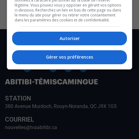
données à caractère personnel sur la base de l'intérêt
CULTURE ET NOTRE ÉCONOMIE
légitime. Vous pouvez vous y opposer en gérant vos options
ci-dessous. Recherchez un lien en bas de cette page ou dans
le menu du site pour gérer ou retirer votre consentement
dans les paramètres des cookies et de confidentialité.
Autoriser
Gérer vos préférences
STATION
380 Avenue Murdoch, Rouyn-Noranda, QC J9X 1G5
COURRIEL
nouvelles@tvaabitibi.ca