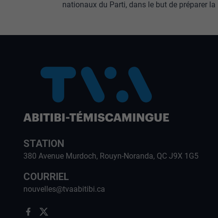
nationaux du Parti, dans le but de préparer l
STATION
380 Avenue Murdoch, Rouyn-Noranda, QC J9X 1G5
COURRIEL
nouvelles@tvaabitibi.ca