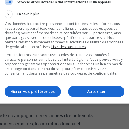
Stocker et/ou accéder à des informations sur un appareil
n-Noranda, Diane
En savoir plus
 le Parti québécois dans
Vos données à caractère personnel seront traitées, et les informations
liées à votre appareil (cookies, identifiants uniques et autres types de
données) pourront être stockées et consultées par 66 partenaires, ainsi
camingue.
que partagées avec lui, ou utilisées spécifiquement par ce site. Nos
partenaires et nous-mêmes sommes susceptibles d'utiliser des données
de géolocalisation précises.
Liste des partenaires.
ur son rival, Jean-François Vachon, qui avait
Certains fournisseurs sont susceptibles de traiter vos données à
.
caractère personnel sur la base de l'intérêt légitime. Vous pouvez vous y
opposer en gérant vos options ci-dessous. Recherchez un lien en bas de
 vive, malgré un certain sentiment du devoir
cette page ou dans le menu du site pour gérer ou retirer votre
consentement dans les paramètres des cookies et de confidentialité.
e membres, qui ont fait valoir leur droit de
Gérer vos préférences
Autoriser
’ancienne élue municipale, moins d’un an après
 de leur campagne menée auprès des adhérents.
chaines semaines, les membres locaux et