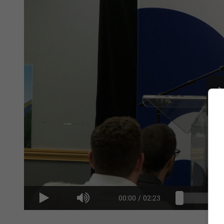
00:00
/
02:23