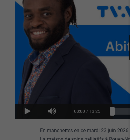
00:00
/
13:25
En manchettes en ce mardi 23 juin 2026 :
La maison de soins palliatifs à Rouyn-Noranda