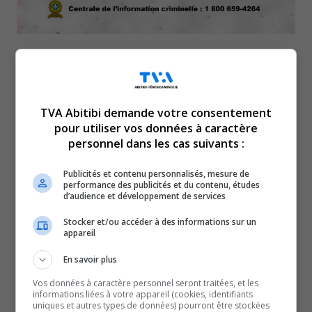
La Sûreté du Québec
demande l’aide du public
TVA Abitibi demande votre consentement
pour utiliser vos données à caractère
pour retrouver le Valdorien,
personnel dans les cas suivants :
Publicités et contenu personnalisés, mesure de
Alain Côté, 60 ans.
performance des publicités et du contenu, études
d’audience et développement de services
Il a été vu pour la dernière fois, jeudi dernier, dans le
Stocker et/ou accéder à des informations sur un
appareil
secteur de la rue Massicotte, à Val-d’Or.
Il mesure 5 pieds 4 pouces, pèse 249 livres, n’a pas de
En savoir plus
cheveux et a les yeux bruns.
Vos données à caractère personnel seront traitées, et les
Ses proches ont des raisons de craindre pour sa santé et
informations liées à votre appareil (cookies, identifiants
uniques et autres types de données) pourront être stockées