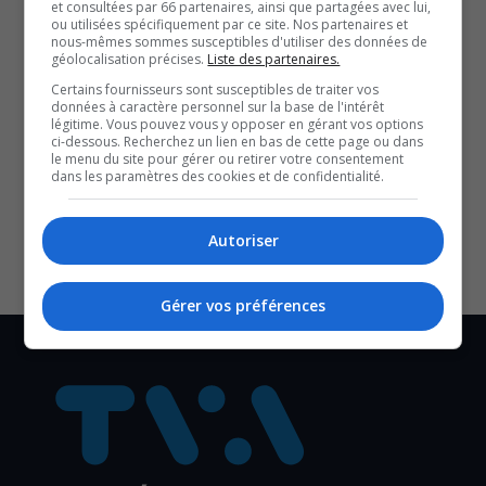
sa sécurité.
et consultées par 66 partenaires, ainsi que partagées avec lui,
ou utilisées spécifiquement par ce site. Nos partenaires et
nous-mêmes sommes susceptibles d'utiliser des données de
géolocalisation précises.
Liste des partenaires.
QUESTION DU JOUR
Certains fournisseurs sont susceptibles de traiter vos
données à caractère personnel sur la base de l'intérêt
Commentaires
légitime. Vous pouvez vous y opposer en gérant vos options
ci-dessous. Recherchez un lien en bas de cette page ou dans
le menu du site pour gérer ou retirer votre consentement
dans les paramètres des cookies et de confidentialité.
SOUTENIR NOS MÉDIAS, C’EST PROTÉGER NOTRE
CULTURE ET NOTRE ÉCONOMIE
Autoriser
Gérer vos préférences