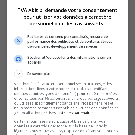
cette année.
TVA Abitibi demande votre consentement
pour utiliser vos données à caractère
Aujourd’hui, 4 facultés de médecine d’autres universités
personnel dans les cas suivants :
s’y opposent, prétextant qu’une formation complète est
déjà offerte dans 12 endroits de la province, explique le
Publicités et contenu personnalisés, mesure de
performance des publicités et du contenu, études
président de la Conférence des Doyennes et Doyens des
d’audience et développement de services
Facultés de médecine, le Dr Patrick Cossette.
Stocker et/ou accéder à des informations sur un
Effectivement, 4 milieux de formations affiliés à trois
appareil
universités sont déjà en place en Abitibi-Témiscamingue.
En savoir plus
Mais l’idée, pour le recteur de l’UQAT, Vincent Rousson,
est de créer une école afin que les étudiants, présents ici,
Vos données à caractère personnel seront traitées, et les
informations liées à votre appareil (cookies, identifiants
s’y implantent en tant que médecins.
uniques et autres types de données) pourront être stockées
et consultées par 66 partenaires, ainsi que partagées avec lui,
Selon les universités, les milieux de stage actuels
ou utilisées spécifiquement par ce site. Nos partenaires et
nous-mêmes sommes susceptibles d'utiliser des données de
seraient saturés.
géolocalisation précises.
Liste des partenaires.
Or, selon le Dr Jean-François Verville, médecin de famille
Certains fournisseurs sont susceptibles de traiter vos
de la région, il faut nuancer l’information.
données à caractère personnel sur la base de l'intérêt
légitime. Vous pouvez vous y opposer en gérant vos options
Pour le doyen des facultés de médecine, l’utilisation des