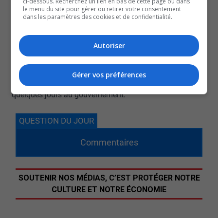
ci-dessous. Recherchez un lien en bas de cette page ou dans
le menu du site pour gérer ou retirer votre consentement
fonds publics n’est pas la plus judicieuse.
dans les paramètres des cookies et de confidentialité.
Il parle en effet de 300 millions de dollars.
Un chiffre à prendre avec des pincettes, pour le recteur
Autoriser
de l’UQAT.
Le dossier pour cette nouvelle école de médecine
Gérer vos préférences
familiale en région devrait être déposé d’ici
quelques jours au gouvernement.
QUESTION DU JOUR
Commentaires
SOUTENIR NOS MÉDIAS, C’EST PROTÉGER NOTRE
CULTURE ET NOTRE ÉCONOMIE