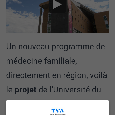
Un nouveau programme de
médecine familiale,
directement en région, voilà
le
projet
de l’Université du
Québec, annoncé plus tôt