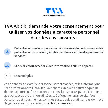
de l’établissement,
e, on apprend que 3 des
TVA Abitibi demande votre consentement pour
s de l’hôpital de Val-
utiliser vos données à caractère personnel
dans les cas suivants :
 l’urgence.
Publicités et contenu personnalisés, mesure de performance des
publicités et du contenu, études d’audience et développement de
ce matin, l’organisation ne mentionnait pas ces
services
Stocker et/ou accéder à des informations sur un appareil
-Témiscamingue, Marie-Pierre Gaulin, nul
En savoir plus
lation, car elle ne change en rien la prise en
Vos données à caractère personnel seront traitées, et les informations
liées à votre appareil (cookies, identifiants uniques et autres types de
 Blais, président du FIQ-SISSAT, n’est pas tout
données) pourront être stockées et consultées par 66 partenaires, ainsi
que partagées avec lui, ou utilisées spécifiquement par ce site. Nos
partenaires et nous-mêmes sommes susceptibles d'utiliser des données
n moins pourraient occasionner des transferts de
de géolocalisation précises.
Liste des partenaires.