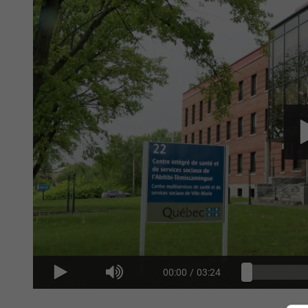
00:00
/
03:24