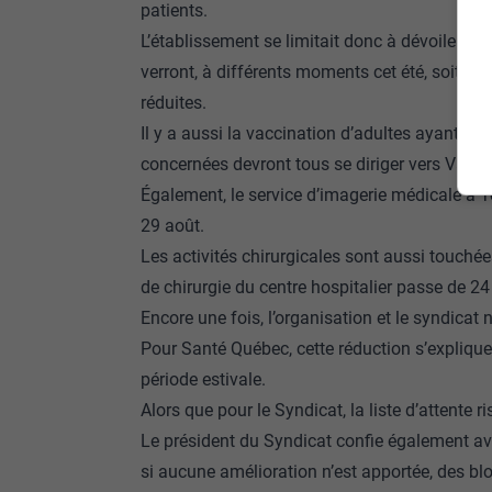
patients.
L’établissement se limitait donc à dévoiler q
verront, à différents moments cet été, soit l
réduites.
Il y a aussi la vaccination d’adultes ayant des
concernées devront tous se diriger vers Val-d’O
Également, le service d’imagerie médicale à 
29 août.
Les activités chirurgicales sont aussi touchées
de chirurgie du centre hospitalier passe de 24
Encore une fois, l’organisation et le syndicat
Pour Santé Québec, cette réduction s’explique
période estivale.
Alors que pour le Syndicat, la liste d’attente r
Le président du Syndicat confie également avo
si aucune amélioration n’est apportée, des bl