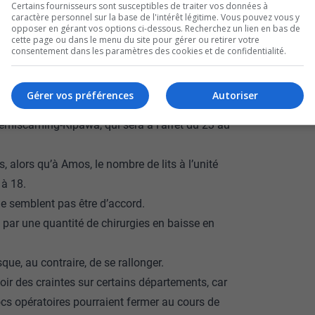
Certains fournisseurs sont susceptibles de traiter vos données à
caractère personnel sur la base de l'intérêt légitime. Vous pouvez vous y
ue des centres de jour pour personnes aînées
opposer en gérant vos options ci-dessous. Recherchez un lien en bas de
cette page ou dans le menu du site pour gérer ou retirer votre
eurs activités suspendues ou considérablement
consentement dans les paramètres des cookies et de confidentialité.
 besoins prioritaires; les personnes
Gérer vos préférences
Autoriser
r, entre le 2 et 22 août.
Témiscaming-Kipawa, qui sera à l’arrêt du 23 au
, alors qu’à Amos, le nombre de lits à l’unité
 à 18.
 ne semblent pas être d’accord.
 par une quantité de chirurgies en baisse en
isque, au contraire, de se rallonger.
ir des craintes sur certains départements, car
ocs opératoires pourraient fermer au cours de