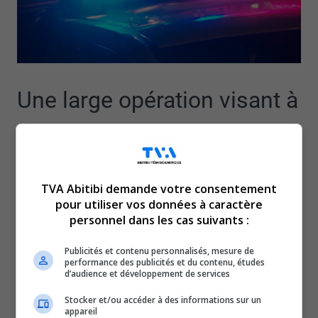
Une large opération visant à
lutter contre le trafic de
drogue illicite a été menée
TVA Abitibi demande votre consentement
pour utiliser vos données à caractère
dans la région.
personnel dans les cas suivants :
Plusieurs perquisitions en matière de stupéfiants ont eu
Publicités et contenu personnalisés, mesure de
performance des publicités et du contenu, études
lieu ce mardi, dans six résidences, à Val-d’Or, Terrebonne
d’audience et développement de services
et Montréal.
Stocker et/ou accéder à des informations sur un
Près de deux kilos de cocaïne, en plus de nombreuses
appareil