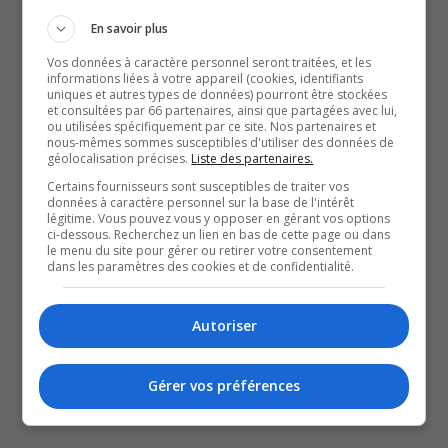
machines servant à la production et à la vente de
En savoir plus
stupéfiants ont notamment été saisies.
Vos données à caractère personnel seront traitées, et les
À Val-d’Or, les interventions se sont déroulées sur la rue
informations liées à votre appareil (cookies, identifiants
uniques et autres types de données) pourront être stockées
Lasalle, la route Saint-Philippe et le chemin Sullivan.
et consultées par 66 partenaires, ainsi que partagées avec lui,
À la suite de cela, cinq individus ont été arrêtés, avant
ou utilisées spécifiquement par ce site. Nos partenaires et
nous-mêmes sommes susceptibles d'utiliser des données de
d’être remis en liberté pour la suite des procédures.
géolocalisation précises.
Liste des partenaires.
Des accusations en matière de trafic de stupéfiants
Certains fournisseurs sont susceptibles de traiter vos
données à caractère personnel sur la base de l'intérêt
pourraient être portées contre eux.
légitime. Vous pouvez vous y opposer en gérant vos options
ci-dessous. Recherchez un lien en bas de cette page ou dans
le menu du site pour gérer ou retirer votre consentement
QUESTION DU JOUR
dans les paramètres des cookies et de confidentialité.
Commentaires
Autoriser
SOUTENIR NOS MÉDIAS, C’EST PROTÉGER NOTRE
Gérer vos préférences
CULTURE ET NOTRE ÉCONOMIE