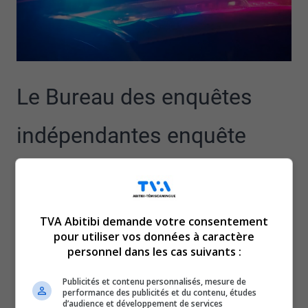
Le Bureau des enquêtes
indépendantes enquête
après qu’une personne a dû
être transportée, hier soir,
TVA Abitibi demande votre consentement
pour utiliser vos données à caractère
au centre hospitalier, pour
personnel dans les cas suivants :
Publicités et contenu personnalisés, mesure de
de graves blessures, alors
performance des publicités et du contenu, études
d’audience et développement de services