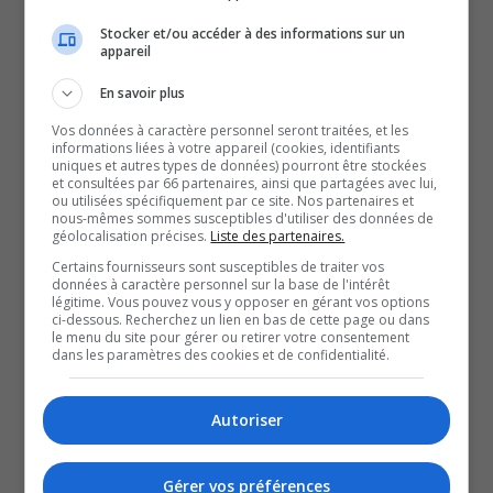
que des policiers de la
Stocker et/ou accéder à des informations sur un
appareil
Sûreté du Québec tentaient
En savoir plus
Vos données à caractère personnel seront traitées, et les
d’intervenir auprès de lui.
informations liées à votre appareil (cookies, identifiants
uniques et autres types de données) pourront être stockées
et consultées par 66 partenaires, ainsi que partagées avec lui,
Les renseignements préliminaires tentent à démontrer
ou utilisées spécifiquement par ce site. Nos partenaires et
nous-mêmes sommes susceptibles d'utiliser des données de
qu’un appel au 911 a été logé pour une personne qui
géolocalisation précises.
Liste des partenaires.
aurait tenu des propos suicidaires.
Certains fournisseurs sont susceptibles de traiter vos
données à caractère personnel sur la base de l'intérêt
Un peu après le début de l’intervention policière, les
légitime. Vous pouvez vous y opposer en gérant vos options
ci-dessous. Recherchez un lien en bas de cette page ou dans
agents ont découvert la personne avec de graves
le menu du site pour gérer ou retirer votre consentement
blessures dans la résidence.
dans les paramètres des cookies et de confidentialité.
QUESTION DU JOUR
Autoriser
Commentaires
Gérer vos préférences