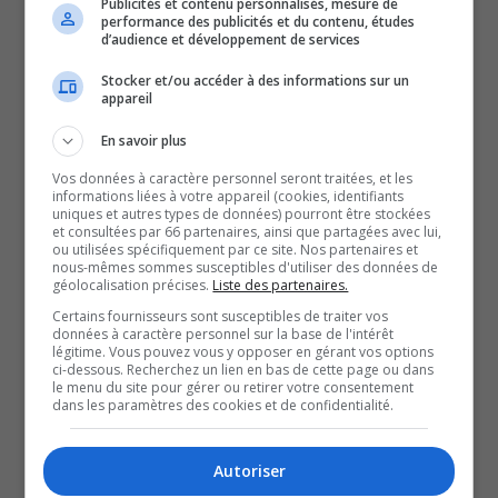
Publicités et contenu personnalisés, mesure de
L’objectif : demander des actions pour éviter une
performance des publicités et du contenu, études
d’audience et développement de services
réduction des soins, en raison d’un manque de main-
d’oeuvre.
Stocker et/ou accéder à des informations sur un
appareil
Et la situation est déjà fragilisée dans des installations
du CISSS-AT, comme l’explique l’inhalothérapeute à
En savoir plus
l’hôpital de Ville-Marie, Charlotte Barrette.
Vos données à caractère personnel seront traitées, et les
informations liées à votre appareil (cookies, identifiants
Pour le président de la FIQ-SISSAT, Jean-Sébastien Blais,
uniques et autres types de données) pourront être stockées
et consultées par 66 partenaires, ainsi que partagées avec lui,
il est primordial de renverser la vapeur, dans le but
ou utilisées spécifiquement par ce site. Nos partenaires et
d’éviter le pire.
nous-mêmes sommes susceptibles d'utiliser des données de
géolocalisation précises.
Liste des partenaires.
Mais certains services se retrouvent déjà sur la sellette,
Certains fournisseurs sont susceptibles de traiter vos
dont des unités d’obstétrique et de petites urgences.
données à caractère personnel sur la base de l'intérêt
légitime. Vous pouvez vous y opposer en gérant vos options
Le CISSS-AT et Santé Québec se rencontreront dans les
ci-dessous. Recherchez un lien en bas de cette page ou dans
le menu du site pour gérer ou retirer votre consentement
prochaines semaines pour faire le point sur la situation.
dans les paramètres des cookies et de confidentialité.
Par ailleurs, le syndicat espère que des mesures pourront
être trouvées par les deux parties concernées.
Autoriser