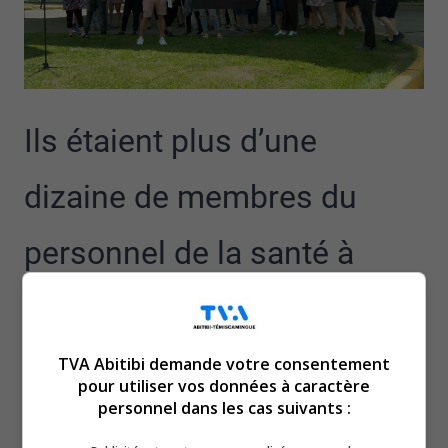
Ils étaient plus d’une
dizaine de membres du
personnel de la santé à
marcher dans les rues du
centre-ville de Rouyn-
TVA Abitibi demande votre consentement
pour utiliser vos données à caractère
personnel dans les cas suivants :
Noranda.