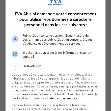
TVA Abitibi demande votre consentement
pour utiliser vos données à caractère
personnel dans les cas suivants :
En manchettes en ce mardi 2 juin 2026 :
Publicités et contenu personnalisés, mesure de
La région veut des garanties dans le projet minier
performance des publicités et du contenu, études
d’audience et développement de services
Dumont Nickel.
Et
Stocker et/ou accéder à des informations sur un
appareil
Les cinémas du Québec se vident.
En savoir plus
QUESTION DU JOUR
Vos données à caractère personnel seront traitées, et les
informations liées à votre appareil (cookies, identifiants
uniques et autres types de données) pourront être stockées
Commentaires
et consultées par 66 partenaires, ainsi que partagées avec lui,
ou utilisées spécifiquement par ce site. Nos partenaires et
nous-mêmes sommes susceptibles d'utiliser des données de
géolocalisation précises.
Liste des partenaires.
SOUTENIR NOS MÉDIAS, C’EST PROTÉGER NOTRE
Certains fournisseurs sont susceptibles de traiter vos
CULTURE ET NOTRE ÉCONOMIE
données à caractère personnel sur la base de l'intérêt