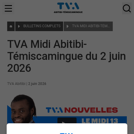
BULLETINS COMPLETS
TVA MIDI ABITIBI-TÉMISCAMINGUE DU 2 JUIN 2026
TVA Midi Abitibi-
Témiscamingue du 2 juin
2026
TVA Abitibi
|
2 juin 2026