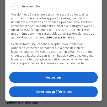
quelques commerces, et même sur les réseaux sociaux,
En savoir plus
on sent cet élan de soutien de la population, que ce soit
Vos données à caractère personnel seront traitées, et les
par des messages d’encouragement ou des offres
informations liées à votre appareil (cookies, identifiants
uniques et autres types de données) pourront être stockées
d’aide.
et consultées par 66 partenaires, ainsi que partagées avec lui,
Pour plusieurs, cet appui aide à tourner la page sur une
ou utilisées spécifiquement par ce site. Nos partenaires et
nous-mêmes sommes susceptibles d'utiliser des données de
semaine particulièrement difficile, c’est le cas, entre
géolocalisation précises.
Liste des partenaires.
autres, de Mathieu Godbout, président de Pronature Val-
Certains fournisseurs sont susceptibles de traiter vos
données à caractère personnel sur la base de l'intérêt
d’Or et Amos.
légitime. Vous pouvez vous y opposer en gérant vos options
ci-dessous. Recherchez un lien en bas de cette page ou dans
Et malgré cette solidarité, le sentiment de sécurité au
le menu du site pour gérer ou retirer votre consentement
centre-ville reste ébranlé, alors que c’est difficile pour la
dans les paramètres des cookies et de confidentialité.
communauté de fermer les yeux là-dessus.
Les commerçants reconnaissent que ces incendies
Autoriser
ciblés et les trois décès des derniers jours ont créé de
l’inquiétude dans la population.
Gérer vos préférences
Mais ils disent avoir confiance envers le travail des
policiers et des pompiers,