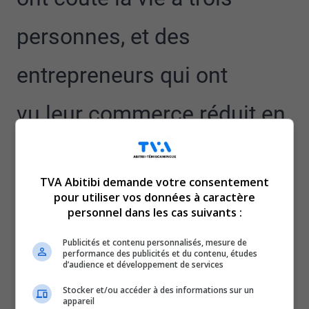
personnes, et des
entrepreneurs qui ont
vu leur commerce réduit en
cendres.
TVA Abitibi demande votre consentement
Au total, la Ville de Val-d’Or signale une vingtaine de
pour utiliser vos données à caractère
sinistrés.
personnel dans les cas suivants :
Plusieurs commerçants rencontrés se considèrent
chanceux d’avoir évité le pire, comme Noémie Lafleur-
Publicités et contenu personnalisés, mesure de
performance des publicités et du contenu, études
Allard, propriétaire de la Galerie du livre, malgré certains
d’audience et développement de services
dommages causés par la fumée ou l’eau.
Stocker et/ou accéder à des informations sur un
Notre journaliste, Zachary Desrosiers, a fait le tour de
appareil