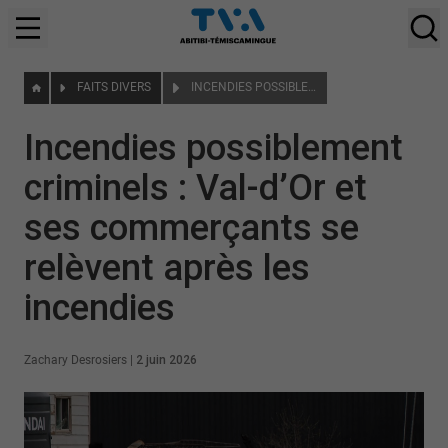
FAITS DIVERS
INCENDIES POSSIBLEMENT CRIMINELS : VAL-D’OR ET SES COMMERÇANTS SE RELÈVENT APRÈS LES INCENDIES
Incendies possiblement
criminels : Val-d’Or et
ses commerçants se
relèvent après les
incendies
Zachary Desrosiers
|
2 juin 2026