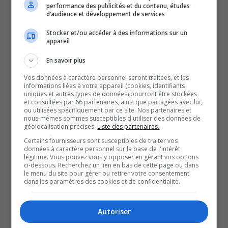
Kebaowek.
performance des publicités et du contenu, études
d’audience et développement de services
Menant une bataille judiciaire contre le projet depuis
Stocker et/ou accéder à des informations sur un
appareil
déjà quelques années, la communauté du sud du
Témiscamingue se réjouit que cette décision
En savoir plus
reconnaisse le non-respect de normes liées au permis
Vos données à caractère personnel seront traitées, et les
accordé aux Laboratoires nucléaires canadiens.
informations liées à votre appareil (cookies, identifiants
uniques et autres types de données) pourront être stockées
La décision conclut que les normes en matière d’espèces
et consultées par 66 partenaires, ainsi que partagées avec lui,
ou utilisées spécifiquement par ce site. Nos partenaires et
en péril et de transparence ont été bafouées.
nous-mêmes sommes susceptibles d'utiliser des données de
géolocalisation précises.
Liste des partenaires.
La Cour d’appel exige également qu’Environnement et
Certains fournisseurs sont susceptibles de traiter vos
Changements climatiques Canada revoit l’autorisation
données à caractère personnel sur la base de l'intérêt
accordée au projet, en 2024.
légitime. Vous pouvez vous y opposer en gérant vos options
ci-dessous. Recherchez un lien en bas de cette page ou dans
Plus d’une centaine de municipalités critiquent ce projet
le menu du site pour gérer ou retirer votre consentement
dans les paramètres des cookies et de confidentialité.
de dépotoir de déchets nucléaires, situé aux abords de la
rivière des Outaouais.
Autoriser
QUESTION DU JOUR