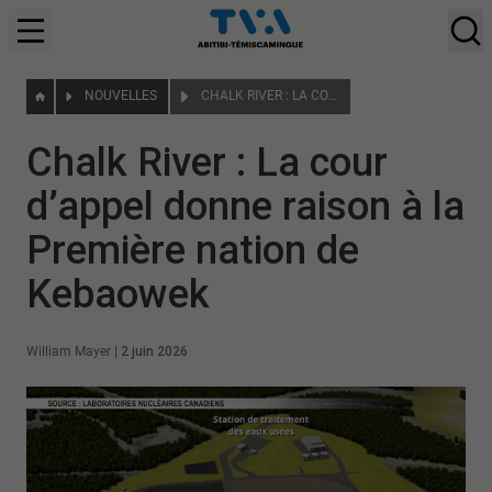
NOUVELLES
CHALK RIVER : LA COUR D’APPEL DONNE RAISON À LA PREMIÈRE NATION DE KEBAOWEK
Chalk River : La cour
d’appel donne raison à la
Première nation de
Kebaowek
William Mayer
|
2 juin 2026