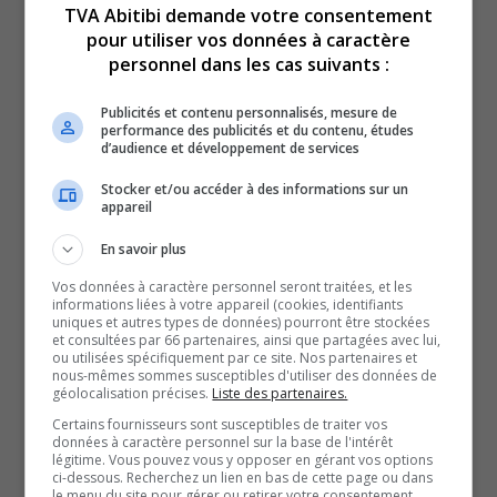
TVA Abitibi demande votre consentement
répondre aux exigences réglementaires des CPE et ainsi
pour utiliser vos données à caractère
être accréditées, explique Jocelyn Lévesque, le directeur
personnel dans les cas suivants :
général de la SADC de Rouyn-Noranda.
Ces 48 625 dollars venant d’acteurs du milieu aideront
Publicités et contenu personnalisés, mesure de
performance des publicités et du contenu, études
les familles de Rouyn-Noranda à trouver des places en
d’audience et développement de services
garderie et à retourner sur le marché du travail, selon le
Stocker et/ou accéder à des informations sur un
maire de la municipalité, Gilles Chapadeau.
appareil
Ce fonds vise aussi à pallier la fin, dans deux ans, du
En savoir plus
Programme de l’expérience québécoise, le PEQ, qui
Vos données à caractère personnel seront traitées, et les
risque d’aggraver la pénurie d’éducatrices, mentionne la
informations liées à votre appareil (cookies, identifiants
uniques et autres types de données) pourront être stockées
directrice générale du Centre local de développement de
et consultées par 66 partenaires, ainsi que partagées avec lui,
Rouyn-Noranda, Mariève Migneault.
ou utilisées spécifiquement par ce site. Nos partenaires et
nous-mêmes sommes susceptibles d'utiliser des données de
Le Fonds Services de garde a été utilisé une première
géolocalisation précises.
Liste des partenaires.
fois en 2022, avec une soixantaine de milliers de dollars
Certains fournisseurs sont susceptibles de traiter vos
données à caractère personnel sur la base de l'intérêt
qui ont permis la création et la conversion de 109 places
légitime. Vous pouvez vous y opposer en gérant vos options
ci-dessous. Recherchez un lien en bas de cette page ou dans
accréditées
le menu du site pour gérer ou retirer votre consentement