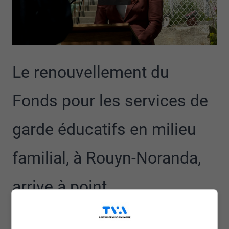
Le renouvellement du
Fonds pour les services de
garde éducatifs en milieu
familial, à Rouyn-Noranda,
arrive à point.
Il y a quatre ans, de nombreuses garderies en milieu
familial se sont fait donner un ultimatum, afin de