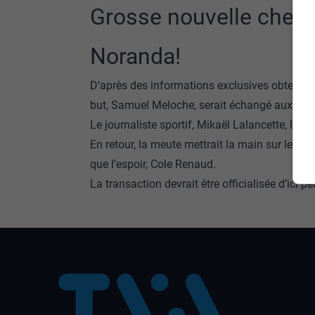
Grosse nouvelle chez 
Noranda!
D’après des informations exclusives obtenues p
but, Samuel Meloche, serait échangé aux Sea
Le journaliste sportif, Mikaël Lalancette, l’a 
En retour, la meute mettrait la main sur les 1
que l’espoir, Cole Renaud.
La transaction devrait être officialisée d’ici 