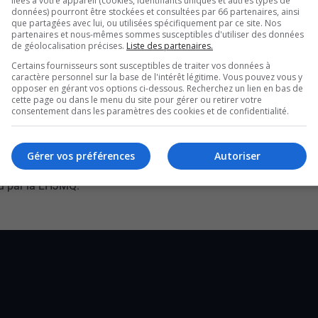
liées à votre appareil (cookies, identifiants uniques et autres types de
les Huskies de Rouyn-
données) pourront être stockées et consultées par 66 partenaires, ainsi
que partagées avec lui, ou utilisées spécifiquement par ce site. Nos
partenaires et nous-mêmes sommes susceptibles d'utiliser des données
de géolocalisation précises.
Liste des partenaires.
Certains fournisseurs sont susceptibles de traiter vos données à
caractère personnel sur la base de l'intérêt légitime. Vous pouvez vous y
ar notre collègue, Olivier Morin, le gardien de
opposer en gérant vos options ci-dessous. Recherchez un lien en bas de
cette page ou dans le menu du site pour gérer ou retirer votre
 Dogs de Saint-Jean.
consentement dans les paramètres des cookies et de confidentialité.
aussi confirmé, cette fin de semaine.
5e et 32e choix du prochain repêchage, ainsi
Gérer vos préférences
Autoriser
peu par la LHJMQ.