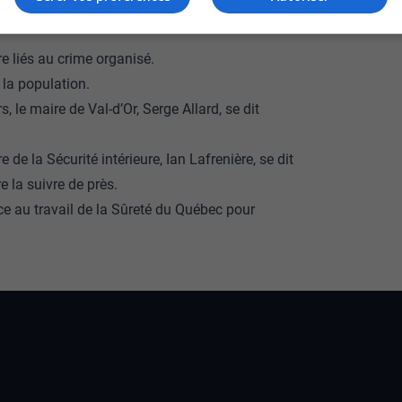
t maintenant de comprendre ce qu’il s’est
re liés au crime organisé.
 la population.
 le maire de Val-d’Or, Serge Allard, se dit
e de la Sécurité intérieure, Ian Lafrenière, se dit
 la suivre de près.
ce au travail de la Sûreté du Québec pour