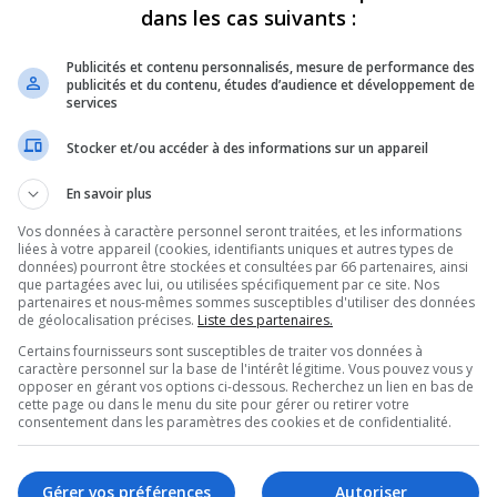
dans les cas suivants :
d’Or a été victime des
Publicités et contenu personnalisés, mesure de performance des
us, tôt, vendredi
publicités et du contenu, études d’audience et développement de
services
Stocker et/ou accéder à des informations sur un appareil
En savoir plus
itant le restaurant Valentine, la Bijouterie
.
Vos données à caractère personnel seront traitées, et les informations
liées à votre appareil (cookies, identifiants uniques et autres types de
gent d’information à la Sûreté du Québec, le
données) pourront être stockées et consultées par 66 partenaires, ainsi
que partagées avec lui, ou utilisées spécifiquement par ce site. Nos
e feu est considéré comme suspect.
partenaires et nous-mêmes sommes susceptibles d'utiliser des données
eures, cette nuit.
de géolocalisation précises.
Liste des partenaires.
venant de plusieurs municipalités ont été
Certains fournisseurs sont susceptibles de traiter vos données à
caractère personnel sur la base de l'intérêt légitime. Vous pouvez vous y
mmes aux bâtiments voisins.
opposer en gérant vos options ci-dessous. Recherchez un lien en bas de
cette page ou dans le menu du site pour gérer ou retirer votre
se sont même déplacés pour donner du répit à
consentement dans les paramètres des cookies et de confidentialité.
ecteur du Service de sécurité incendie à la Ville
Gérer vos préférences
Autoriser