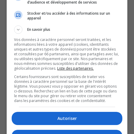
d’audience et développement de services
Une situation qui inquiète le syndicat de la FIQ-
SISSAT, notamment au niveau du bien-être des patients.
Stocker et/ou accéder à des informations sur un
appareil
Ce contexte entraînera également des impacts au niveau
de l’offre.
En savoir plus
Qui risque de connaître une diminution, en raison du
Vos données à caractère personnel seront traitées, et les
informations liées à votre appareil (cookies, identifiants
manque de main-d’oeuvre.
uniques et autres types de données) pourront être stockées
et consultées par 66 partenaires, ainsi que partagées avec lui,
Pour Jean-Sébastien Blais, président de la FIQ-SISSAT,
ou utilisées spécifiquement par ce site. Nos partenaires et
cela n’aidera pas non plus à désengorger les hôpitaux.
nous-mêmes sommes susceptibles d'utiliser des données de
géolocalisation précises.
Liste des partenaires.
Bien qu’il s’agisse de la mission première de l’assistance.
Certains fournisseurs sont susceptibles de traiter vos
Le CISSS-AT n’a pas voulu accorder d’entrevue devant la
données à caractère personnel sur la base de l'intérêt
légitime. Vous pouvez vous y opposer en gérant vos options
caméra, mais nous a mentionné, par courriel, s’assurer
ci-dessous. Recherchez un lien en bas de cette page ou dans
le menu du site pour gérer ou retirer votre consentement
que les besoins au niveau de l’accès des services à
dans les paramètres des cookies et de confidentialité.
domicile jugés prioritaires soient comblés.
Autoriser
QUESTION DU JOUR