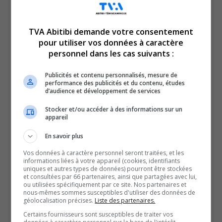
TVA Abitibi demande votre consentement
pour utiliser vos données à caractère
Voici l’actualité de l’Abitibi-Témiscamingue.
personnel dans les cas suivants :
Le TVA 12 h 15 et le TVA 17 h 58 sont des rendez-vous
incontournables pour connaître tout de l’actualité
Publicités et contenu personnalisés, mesure de
performance des publicités et du contenu, études
régionale. Avec un bulletin de 12 minutes sur l’heure du
d’audience et développement de services
lunch et un de 28 minutes en soirée, comptez sur nous
Stocker et/ou accéder à des informations sur un
pour faire un tour d’horizon complet de ce qui a marqué
appareil
la région!
En savoir plus
QUESTION DU JOUR
Vos données à caractère personnel seront traitées, et les
informations liées à votre appareil (cookies, identifiants
uniques et autres types de données) pourront être stockées
Commentaires
et consultées par 66 partenaires, ainsi que partagées avec lui,
ou utilisées spécifiquement par ce site. Nos partenaires et
nous-mêmes sommes susceptibles d'utiliser des données de
géolocalisation précises.
Liste des partenaires.
SOUTENIR NOS MÉDIAS, C’EST PROTÉGER NOTRE
Certains fournisseurs sont susceptibles de traiter vos