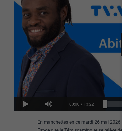
00:00
/
13:22
En manchettes en ce mardi 26 mai 2026 :
Est-ce que le Témiscamingue se relève de la 