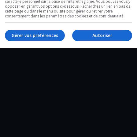
caractère personnel sur la base de l'intérêt légitime. Vous pouvez vous y
opposer en gérant vos options ci-dessous. Recherchez un lien en bas de
cette page ou dans le menu du site pour gérer ou retirer votre
onstruire une famille.
consentement dans les paramètres des cookies et de confidentialité.
Gérer vos préférences
Autoriser