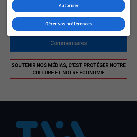
de son côté, la Maison de la famille soutient qu’il faut
Autoriser
augmenter le nombre de places en garderie.
Gérer vos préférences
QUESTION DU JOUR
Commentaires
SOUTENIR NOS MÉDIAS, C’EST PROTÉGER NOTRE
CULTURE ET NOTRE ÉCONOMIE