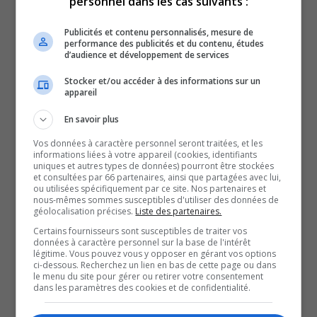
personnel dans les cas suivants :
Gilles Chapadeau, se réjouit de voir sa ville briller dans le
recensement.
Publicités et contenu personnalisés, mesure de
performance des publicités et du contenu, études
D’un point de vue personnel, l’élu a lui-même choisi de
d’audience et développement de services
s’établir ici, en 2005, après avoir habité dans plusieurs
Stocker et/ou accéder à des informations sur un
régions du Québec, en Ontario, et même au Panama,
appareil
pour des raisons professionnelles.
En savoir plus
La Maison de la famille de Rouyn-Noranda rappelle que
Vos données à caractère personnel seront traitées, et les
la localité a été reconnue « municipalité amie des
informations liées à votre appareil (cookies, identifiants
uniques et autres types de données) pourront être stockées
enfants », l’automne dernier.
et consultées par 66 partenaires, ainsi que partagées avec lui,
La directrice, Karine Lavallée, soutient aussi que l’offre
ou utilisées spécifiquement par ce site. Nos partenaires et
nous-mêmes sommes susceptibles d'utiliser des données de
culturelle variée et l’accès aux loisirs sont des atouts
géolocalisation précises.
Liste des partenaires.
majeurs.
Certains fournisseurs sont susceptibles de traiter vos
données à caractère personnel sur la base de l'intérêt
Il y a encore du travail à faire, pour améliorer l’attractivité
légitime. Vous pouvez vous y opposer en gérant vos options
ci-dessous. Recherchez un lien en bas de cette page ou dans
de Rouyn-Noranda.
le menu du site pour gérer ou retirer votre consentement
Le maire soutient qu’il faut continuer d’augmenter les
dans les paramètres des cookies et de confidentialité.
infrastructures, comme ajouter un complexe sportif, et