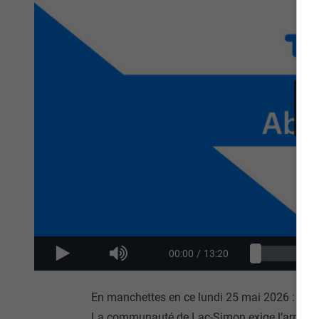
00:00
/
13:20
En manchettes en ce lundi 25 mai 2026 :
La communauté de Lac-Simon exige l’arrêt im