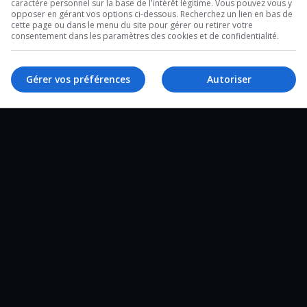
caractère personnel sur la base de l'intérêt légitime. Vous pouvez vous y
opposer en gérant vos options ci-dessous. Recherchez un lien en bas de
cette page ou dans le menu du site pour gérer ou retirer votre
al-d’Or.
consentement dans les paramètres des cookies et de confidentialité.
Gérer vos préférences
Autoriser