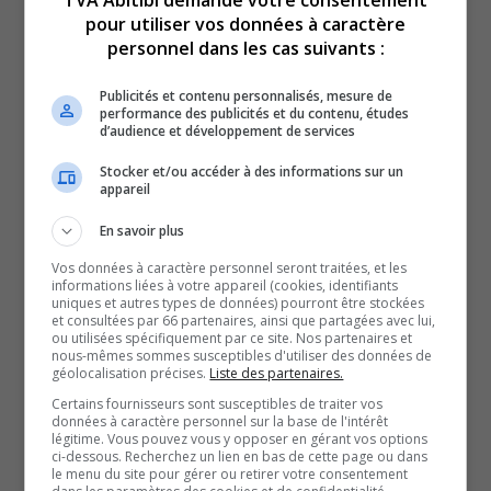
expérience acquise après 12 ans en politique municipale,
pour utiliser vos données à caractère
personnel dans les cas suivants :
dont 8 à la mairie, mais aussi son bagage dans le
monde des affaires.
Publicités et contenu personnalisés, mesure de
Celle qui n’avait pas sollicité de troisième mandat à la
performance des publicités et du contenu, études
d’audience et développement de services
tête de Rouyn-Noranda, l’automne dernier, croit que le
passage vers la politique provinciale représente la suite
Stocker et/ou accéder à des informations sur un
appareil
logique de son parcours.
D’ailleurs, Diane Dallaire n’est pas la seule en lice pour le
En savoir plus
poste, elle qui devra se frotter à l’autre candidat annoncé
Vos données à caractère personnel seront traitées, et les
informations liées à votre appareil (cookies, identifiants
à l’investiture, l’ancien journaliste et attaché politique,
uniques et autres types de données) pourront être stockées
et consultées par 66 partenaires, ainsi que partagées avec lui,
Jean-François Vachon.
ou utilisées spécifiquement par ce site. Nos partenaires et
Selon nos sources, une autre personne de l’extérieur de
nous-mêmes sommes susceptibles d'utiliser des données de
géolocalisation précises.
Liste des partenaires.
la région pourrait également se présenter pour
Certains fournisseurs sont susceptibles de traiter vos
l’investiture.
données à caractère personnel sur la base de l'intérêt
légitime. Vous pouvez vous y opposer en gérant vos options
Les membres du Parti québécois devront donc faire un
ci-dessous. Recherchez un lien en bas de cette page ou dans
le menu du site pour gérer ou retirer votre consentement
choix.