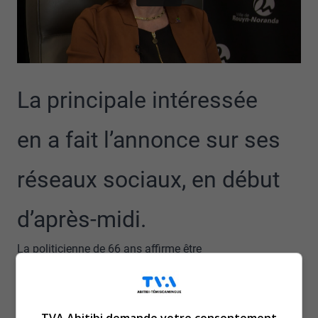
La principale intéressée
en a fait l’annonce sur ses
réseaux sociaux, en début
d’après-midi.
La politicienne de 66 ans affirme être
une souverainiste convaincue, elle qui a grandi dans une
famille indépendantiste.
Madame Dallaire met également de l’avant son
TVA Abitibi demande votre consentement