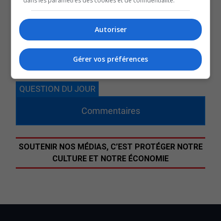
dans les paramètres des cookies et de confidentialité.
La date de l’investiture du Parti québécois dans Rouyn-
Noranda-Témiscamingue n’est toujours pas connue.
Autoriser
On rappelle également que le maire d’Amos, Sébastien
D’Astous, espère lui aussi représenter la formation
Gérer vos préférences
politique dans Abitibi-Ouest.
QUESTION DU JOUR
Commentaires
SOUTENIR NOS MÉDIAS, C’EST PROTÉGER NOTRE
CULTURE ET NOTRE ÉCONOMIE