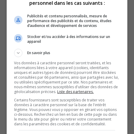
inflammables, c’est le facteur majeur des incendies, à ce
personnel dans les cas suivants :
temps-ci de l’année.
Publicités et contenu personnalisés, mesure de
La situation pourrait cependant changer au cours des
performance des publicités et du contenu, études
d’audience et développement de services
prochaines heures, dans le sud de la région, puisque des
averses sont prévues, dès demain matin.
Stocker et/ou accéder à des informations sur un
appareil
Pour le reste du territoire, l’indice demeure bas,
mentionne Philippe Bergeron, conseiller à la prévention
En savoir plus
et aux communications pour la SOPFEU.
Vos données à caractère personnel seront traitées, et les
Selon Philippe Bergeron, il n’est pas impossible de
informations liées à votre appareil (cookies, identifiants
uniques et autres types de données) pourront être stockées
revivre une saison comme il y a trois ans, mais il est
et consultées par 66 partenaires, ainsi que partagées avec lui,
ou utilisées spécifiquement par ce site. Nos partenaires et
difficile de prévoir les conditions des prochains mois.
nous-mêmes sommes susceptibles d'utiliser des données de
géolocalisation précises.
Liste des partenaires.
À la suite de 2023, la SOPFEU a vécu une grande
Certains fournisseurs sont susceptibles de traiter vos
transformation, elle a augmenté de 33% ses effectifs
données à caractère personnel sur la base de l'intérêt
matériels et en ressources humaines.
légitime. Vous pouvez vous y opposer en gérant vos options
ci-dessous. Recherchez un lien en bas de cette page ou dans
La Société est donc capable d’intervenir sur plusieurs
le menu du site pour gérer ou retirer votre consentement
dans les paramètres des cookies et de confidentialité.
feux en simultané.