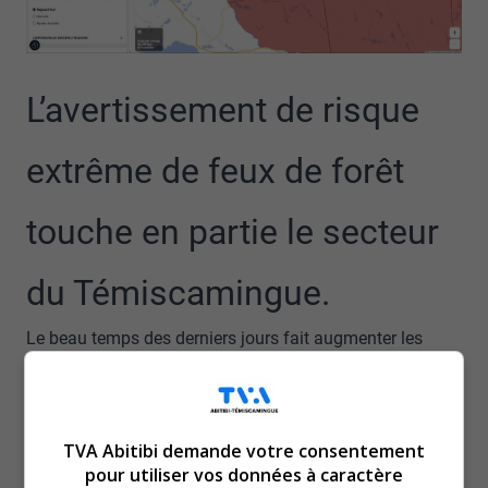
L’avertissement de risque
extrême de feux de forêt
touche en partie le secteur
du Témiscamingue.
Le beau temps des derniers jours fait augmenter les
risques d’incendie de forêt.
Au printemps, les végétaux morts s’assèchent
rapidement, à cause du soleil et du vent.
TVA Abitibi demande votre consentement
Les combustibles légers deviennent donc très
pour utiliser vos données à caractère