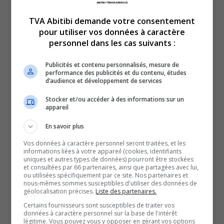
TVA Abitibi demande votre consentement
pour utiliser vos données à caractère
personnel dans les cas suivants :
En manchettes en ce vendredi 10 avril 2026 :
Publicités et contenu personnalisés, mesure de
performance des publicités et du contenu, études
L’itinérance explose dans la région.
d’audience et développement de services
Et
Stocker et/ou accéder à des informations sur un
Le personnel de la santé tire la sonnette d’alarme.
appareil
En savoir plus
QUESTION DU JOUR
Vos données à caractère personnel seront traitées, et les
informations liées à votre appareil (cookies, identifiants
Commentaires
uniques et autres types de données) pourront être stockées
et consultées par 66 partenaires, ainsi que partagées avec lui,
ou utilisées spécifiquement par ce site. Nos partenaires et
nous-mêmes sommes susceptibles d'utiliser des données de
SOUTENIR NOS MÉDIAS, C’EST PROTÉGER NOTRE
géolocalisation précises.
Liste des partenaires.
CULTURE ET NOTRE ÉCONOMIE
Certains fournisseurs sont susceptibles de traiter vos
données à caractère personnel sur la base de l'intérêt
légitime. Vous pouvez vous y opposer en gérant vos options