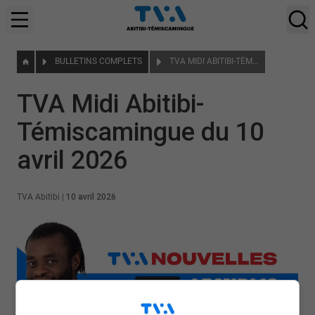
BULLETINS COMPLETS
TVA MIDI ABITIBI-TÉMISCAMINGUE DU 10 AVRIL 2026
TVA Midi Abitibi-
Témiscamingue du 10
avril 2026
TVA Abitibi
|
10 avril 2026