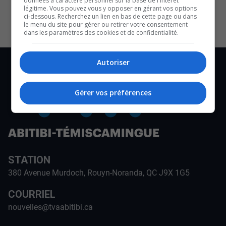
données à caractère personnel sur la base de l'intérêt
CULTURE ET NOTRE ÉCONOMIE
légitime. Vous pouvez vous y opposer en gérant vos options
ci-dessous. Recherchez un lien en bas de cette page ou dans
le menu du site pour gérer ou retirer votre consentement
dans les paramètres des cookies et de confidentialité.
Autoriser
Gérer vos préférences
STATION
380 Avenue Murdoch, Rouyn-Noranda, QC J9X 1G5
COURRIEL
nouvelles@tvaabitibi.ca