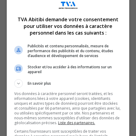
TVA Abitibi demande votre consentement
pour utiliser vos données à caractère
Voici l’actualité de l’Abitibi-Témiscamingue.
personnel dans les cas suivants :
Le TVA 12 h 15 et le TVA 17 h 58 sont des rendez-vous
incontournables pour connaître tout de l’actualité
Publicités et contenu personnalisés, mesure de
performance des publicités et du contenu, études
régionale. Avec un bulletin de 12 minutes sur l’heure du
d’audience et développement de services
lunch et un de 28 minutes en soirée, comptez sur nous
Stocker et/ou accéder à des informations sur un
pour faire un tour d’horizon complet de ce qui a marqué
appareil
la région!
En savoir plus
QUESTION DU JOUR
Vos données à caractère personnel seront traitées, et les
informations liées à votre appareil (cookies, identifiants
uniques et autres types de données) pourront être stockées
Commentaires
et consultées par 66 partenaires, ainsi que partagées avec lui,
ou utilisées spécifiquement par ce site. Nos partenaires et
nous-mêmes sommes susceptibles d'utiliser des données de
géolocalisation précises.
Liste des partenaires.
SOUTENIR NOS MÉDIAS, C’EST PROTÉGER NOTRE
Certains fournisseurs sont susceptibles de traiter vos