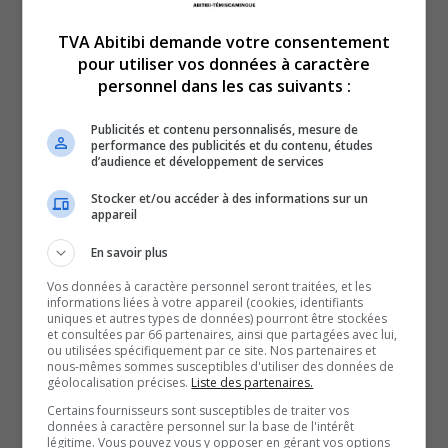
TVA Abitibi demande votre consentement
pour utiliser vos données à caractère
personnel dans les cas suivants :
En manchettes en ce mardi 7 avril 2026 :
Publicités et contenu personnalisés, mesure de
performance des publicités et du contenu, études
Une tragédie évitée de peu à Rouyn-Noranda.
d’audience et développement de services
Et
Stocker et/ou accéder à des informations sur un
Des fuites importantes d’eau à l’urgence de Senneterre.
appareil
En savoir plus
QUESTION DU JOUR
Vos données à caractère personnel seront traitées, et les
informations liées à votre appareil (cookies, identifiants
Commentaires
uniques et autres types de données) pourront être stockées
et consultées par 66 partenaires, ainsi que partagées avec lui,
ou utilisées spécifiquement par ce site. Nos partenaires et
nous-mêmes sommes susceptibles d'utiliser des données de
SOUTENIR NOS MÉDIAS, C’EST PROTÉGER NOTRE
géolocalisation précises.
Liste des partenaires.
CULTURE ET NOTRE ÉCONOMIE
Certains fournisseurs sont susceptibles de traiter vos
données à caractère personnel sur la base de l'intérêt
légitime. Vous pouvez vous y opposer en gérant vos options