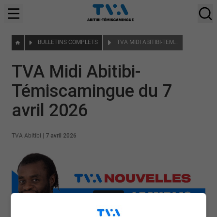
BULLETINS COMPLETS
TVA MIDI ABITIBI-TÉMISCAMINGUE DU 7 AVRIL 2026
TVA Midi Abitibi-
Témiscamingue du 7
avril 2026
TVA Abitibi
|
7 avril 2026