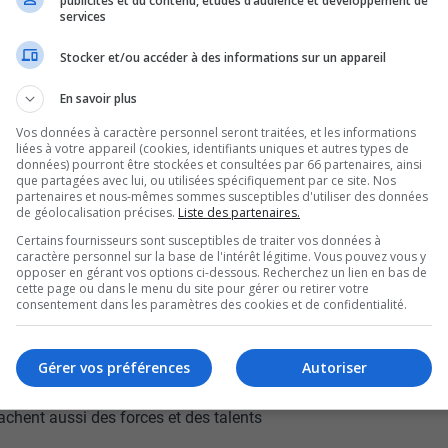
publicités et du contenu, études d’audience et développement de
services
aux prises avec des
Stocker et/ou accéder à des informations sur un appareil
ation et de santé
En savoir plus
Vos données à caractère personnel seront traitées, et les informations
liées à votre appareil (cookies, identifiants uniques et autres types de
données) pourront être stockées et consultées par 66 partenaires, ainsi
que partagées avec lui, ou utilisées spécifiquement par ce site. Nos
n met en lumière.
partenaires et nous-mêmes sommes susceptibles d'utiliser des données
de géolocalisation précises.
Liste des partenaires.
rs que ce sont neuf participants qui se
Certains fournisseurs sont susceptibles de traiter vos données à
caractère personnel sur la base de l'intérêt légitime. Vous pouvez vous y
opposer en gérant vos options ci-dessous. Recherchez un lien en bas de
pondu en grand nombre, épuisant presque en
cette page ou dans le menu du site pour gérer ou retirer votre
consentement dans les paramètres des cookies et de confidentialité.
amassé servira à financer d’autres activités pour
 l’Unité Domrémy.
Gérer vos préférences
Autoriser
tervenants de l’unité souhaitent souligner que
achent aussi des forces et des talents