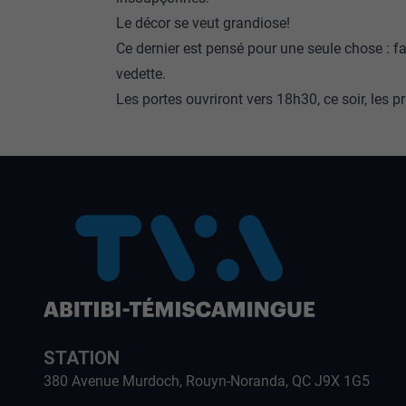
Le décor se veut grandiose!
Ce dernier est pensé pour une seule chose : 
vedette.
Les portes ouvriront vers 18h30, ce soir, les 
STATION
380 Avenue Murdoch, Rouyn-Noranda, QC J9X 1G5