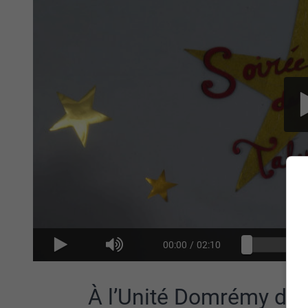
00:00
/
02:10
À l’Unité Domrémy de V