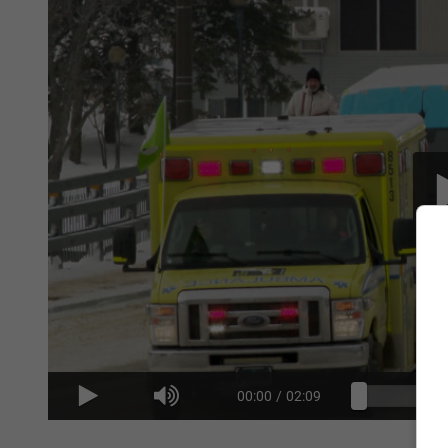
00:00
/
02:09