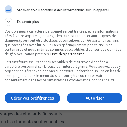
prises ambulancières,
Stocker et/ou accéder à des informations sur un appareil
lir la supervision de
En savoir plus
Vos données à caractère personnel seront traitées, et les informations
 grève, a été rejetée.
liées à votre appareil (cookies, identifiants uniques et autres types de
données) pourront être stockées et consultées par 66 partenaires, ainsi
que partagées avec lui, ou utilisées spécifiquement par ce site. Nos
partenaires et nous-mêmes sommes susceptibles d'utiliser des données
de géolocalisation précises.
Liste des partenaires.
dicaux de la province se battent pour une
Certains fournisseurs sont susceptibles de traiter vos données à
a, maintenant, trois ans.
caractère personnel sur la base de l'intérêt légitime. Vous pouvez vous y
opposer en gérant vos options ci-dessous. Recherchez un lien en bas de
r, indique que la région enregistre déjà 46
cette page ou dans le menu du site pour gérer ou retirer votre
consentement dans les paramètres des cookies et de confidentialité.
ions de travail actuelles.
e.
Gérer vos préférences
Autoriser
ble des négociations.
endant que la grève sera tenue jusqu’au bout.
 stages des étudiants finissants.
 où les étudiants soutiennent les