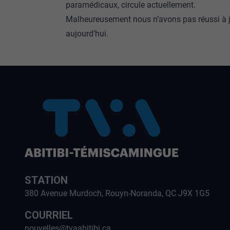
paramédicaux, circule actuellement.
Malheureusement nous n’avons pas réussi à jo
aujourd’hui.
STATION
380 Avenue Murdoch, Rouyn-Noranda, QC J9X 1G5
COURRIEL
nouvelles@tvaabitibi.ca