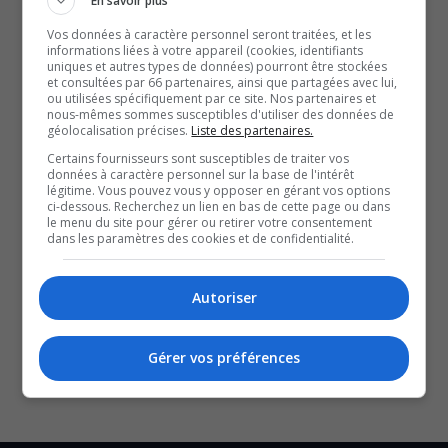
En savoir plus
On se rend compte qu’il a vécu des choses dignes d’un
Vos données à caractère personnel seront traitées, et les
film d’action.
informations liées à votre appareil (cookies, identifiants
uniques et autres types de données) pourront être stockées
Un peu plus tôt aujourd’hui, notre chroniqueuse
et consultées par 66 partenaires, ainsi que partagées avec lui,
culturelle, Sarah-Maude, l’a rencontré pour en apprendre
ou utilisées spécifiquement par ce site. Nos partenaires et
nous-mêmes sommes susceptibles d'utiliser des données de
davantage sur le spectacle qu’il présente dans la région,
géolocalisation précises.
Liste des partenaires.
cette semaine.
Certains fournisseurs sont susceptibles de traiter vos
données à caractère personnel sur la base de l'intérêt
légitime. Vous pouvez vous y opposer en gérant vos options
ci-dessous. Recherchez un lien en bas de cette page ou dans
QUESTION DU JOUR
le menu du site pour gérer ou retirer votre consentement
dans les paramètres des cookies et de confidentialité.
Commentaires
Autoriser
SOUTENIR NOS MÉDIAS, C’EST PROTÉGER NOTRE
CULTURE ET NOTRE ÉCONOMIE
Gérer vos préférences