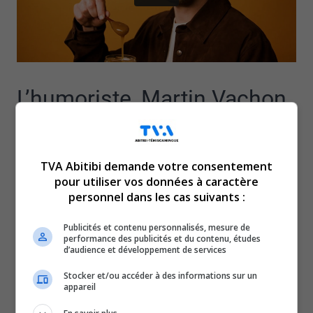
L’humoriste, Martin Vachon,
poursuit sa tournée en
TVA Abitibi demande votre consentement
Abitibi-Témiscamingue
pour utiliser vos données à caractère
personnel dans les cas suivants :
avec son spectacle « Ahh
Publicités et contenu personnalisés, mesure de
performance des publicités et du contenu, études
caramel».
d’audience et développement de services
Stocker et/ou accéder à des informations sur un
Un one-man-show rempli d’anecdotes savoureuses sur
appareil
sa vie.