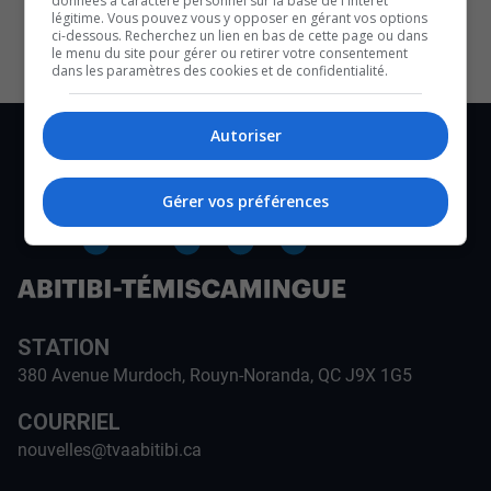
données à caractère personnel sur la base de l'intérêt
CULTURE ET NOTRE ÉCONOMIE
légitime. Vous pouvez vous y opposer en gérant vos options
ci-dessous. Recherchez un lien en bas de cette page ou dans
le menu du site pour gérer ou retirer votre consentement
dans les paramètres des cookies et de confidentialité.
Autoriser
Gérer vos préférences
STATION
380 Avenue Murdoch, Rouyn-Noranda, QC J9X 1G5
COURRIEL
nouvelles@tvaabitibi.ca