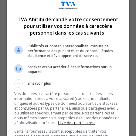
TVA Abitibi demande votre consentement
pour utiliser vos données à caractère
Voici l’actualité de l’Abitibi-Témiscamingue.
personnel dans les cas suivants :
Le TVA 12 h 15 et le TVA 17 h 58 sont des rendez-vous
incontournables pour connaître tout de l’actualité
Publicités et contenu personnalisés, mesure de
performance des publicités et du contenu, études
régionale. Avec un bulletin de 12 minutes sur l’heure du
d’audience et développement de services
lunch et un de 28 minutes en soirée, comptez sur nous
Stocker et/ou accéder à des informations sur un
pour faire un tour d’horizon complet de ce qui a marqué
appareil
la région!
En savoir plus
QUESTION DU JOUR
Vos données à caractère personnel seront traitées, et les
informations liées à votre appareil (cookies, identifiants
uniques et autres types de données) pourront être stockées
Commentaires
et consultées par 66 partenaires, ainsi que partagées avec lui,
ou utilisées spécifiquement par ce site. Nos partenaires et
nous-mêmes sommes susceptibles d'utiliser des données de
géolocalisation précises.
Liste des partenaires.
SOUTENIR NOS MÉDIAS, C’EST PROTÉGER NOTRE
Certains fournisseurs sont susceptibles de traiter vos