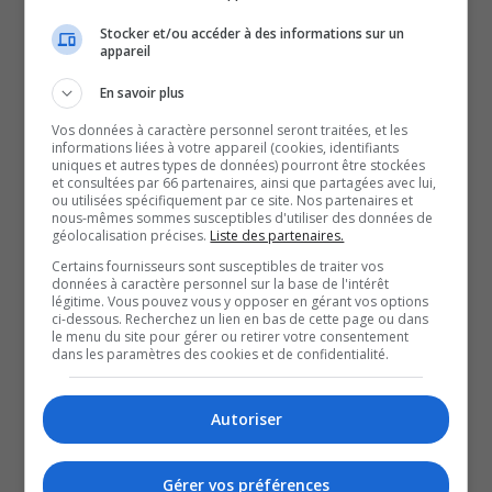
vestiaires, des blocs sanitaires et la réfection des
Stocker et/ou accéder à des informations sur un
planchers du troisième étage de l’école, explique le
appareil
directeur, Danny Pomerleau.
En savoir plus
Depuis cet automne, les élèves et les intervenants de la
Vos données à caractère personnel seront traitées, et les
communauté profitent de ces nouveaux équipements,
informations liées à votre appareil (cookies, identifiants
uniques et autres types de données) pourront être stockées
c’est le cas, de l’enseignante en éducation physique,
et consultées par 66 partenaires, ainsi que partagées avec lui,
Nicole Roy.
ou utilisées spécifiquement par ce site. Nos partenaires et
nous-mêmes sommes susceptibles d'utiliser des données de
Ces nouveaux aménagements sont une première étape
géolocalisation précises.
Liste des partenaires.
dans la rénovation de l’école Sainte-Thérèse.
Certains fournisseurs sont susceptibles de traiter vos
données à caractère personnel sur la base de l'intérêt
D’autres travaux sont d’ores et déjà prévus, mentionne la
légitime. Vous pouvez vous y opposer en gérant vos options
ci-dessous. Recherchez un lien en bas de cette page ou dans
coordonnatrice au service des ressources matérielles du
le menu du site pour gérer ou retirer votre consentement
CSS Harricana, Véronique Defoy.
dans les paramètres des cookies et de confidentialité.
QUESTION DU JOUR
Autoriser
Commentaires
Gérer vos préférences