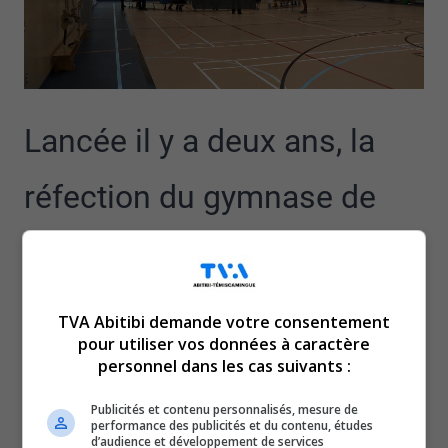
Lancée il y a deux ans, la
réfection du gymnase de
l’école primaire Sainte-
Thérèse à Amos est
TVA Abitibi demande votre consentement
pour utiliser vos données à caractère
aujourd’hui une réalité.
personnel dans les cas suivants :
Le coût des travaux de réfection s’élève à 3,8 millions de
Publicités et contenu personnalisés, mesure de
performance des publicités et du contenu, études
dollars et comprend les travaux du gymnase, des
d’audience et développement de services