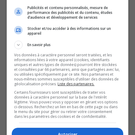
dollars.
Publicités et contenu personnalisés, mesure de
Plusieurs projets sont sur la table, mais des choix ont été
performance des publicités et du contenu, études
d’audience et développement de services
faits pour prioriser ceux jugés les plus importants pour la
population, mentionne Yvon Charette, le maire de la
Stocker et/ou accéder à des informations sur un
appareil
municipalité.
Pour les propriétaires résidentiels, le compte de taxes
En savoir plus
diminue d’environ 3%, une baisse qui se fait sentir après
Vos données à caractère personnel seront traitées, et les
l’augmentation de 2025.
informations liées à votre appareil (cookies, identifiants
uniques et autres types de données) pourront être stockées
Malgré la baisse prévue, le directeur général par intérim
et consultées par 66 partenaires, ainsi que partagées avec lui,
ou utilisées spécifiquement par ce site. Nos partenaires et
de Rivière-Héva, Gérald Laprise, assure que les services
nous-mêmes sommes susceptibles d'utiliser des données de
géolocalisation précises.
Liste des partenaires.
offerts demeurent les mêmes.
Certains fournisseurs sont susceptibles de traiter vos
Lors de la séance du 2 mars prochain, le conseil
données à caractère personnel sur la base de l'intérêt
municipal annoncera la création d’un comité de travail
légitime. Vous pouvez vous y opposer en gérant vos options
ci-dessous. Recherchez un lien en bas de cette page ou dans
sur le budget participatif.
le menu du site pour gérer ou retirer votre consentement
dans les paramètres des cookies et de confidentialité.
Les citoyens sont donc invités à envoyer
leurs candidatures afin de réfléchir aux sources de
Autoriser