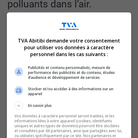
polluants dans l’air.
Et qu’elle déploie, du même coup, un plan de
démobilisation.
Des dirigeants de la multinationale ont annoncé la
TVA Abitibi demande votre consentement
nouvelle aux employés, ce matin.
pour utiliser vos données à caractère
Rappelons qu’au début de l’année 2026, Glencore
personnel dans les cas suivants :
affirmait se donner jusqu’au 31 janvier dernier pour en
Publicités et contenu personnalisés, mesure de
venir à une entente avec Québec, ce qui n’a
performance des publicités et du contenu, études
finalement pas été fait.
d’audience et développement de services
À compter de mars 2027, la Fonderie ne respectera
Stocker et/ou accéder à des informations sur un
appareil
plus les conditions de son permis environnemental,
donc l’usine est sérieusement menacée de fermeture
En savoir plus
Pour les représentants syndicaux, Shawn Smith et
Vos données à caractère personnel seront traitées, et les
Nicolas Lapierre, l’annonce d’aujourd’hui est un coup dur
informations liées à votre appareil (cookies, identifiants
uniques et autres types de données) pourront être stockées
pour les travailleurs.
et consultées par 66 partenaires, ainsi que partagées avec lui,
ou utilisées spécifiquement par ce site. Nos partenaires et
D’ailleurs, le gouvernement se défend de ne pas offrir de