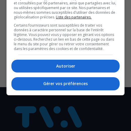
l’Abitibi-Témiscamingue.
et consultées par 66 partenaires, ainsi que partagées avec lui,
ou utilisées spécifiquement par ce site. Nos partenaires et
nous-mêmes sommes susceptibles d'utiliser des données de
géolocalisation précises.
Liste des partenaires.
QUESTION DU JOUR
Certains fournisseurs sont susceptibles de traiter vos
données à caractère personnel sur la base de l'intérêt
Commentaires
légitime. Vous pouvez vous y opposer en gérant vos options
ci-dessous. Recherchez un lien en bas de cette page ou dans
le menu du site pour gérer ou retirer votre consentement
dans les paramètres des cookies et de confidentialité.
SOUTENIR NOS MÉDIAS, C’EST PROTÉGER NOTRE
CULTURE ET NOTRE ÉCONOMIE
Autoriser
Gérer vos préférences