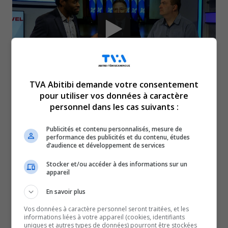
TVA Abitibi demande votre consentement
pour utiliser vos données à caractère
personnel dans les cas suivants :
Concernant la démission de
Publicités et contenu personnalisés, mesure de
François Legault…
performance des publicités et du contenu, études
d’audience et développement de services
Quoi comprendre pour la suite des choses d’ici
Stocker et/ou accéder à des informations sur un
appareil
novembre prochain?
Pour répondre à la question et analyser le tout, notre
En savoir plus
journaliste, Anthony Dallaire, reçoit, en studio, Ian
Vos données à caractère personnel seront traitées, et les
informations liées à votre appareil (cookies, identifiants
Marcotte, professeur en sciences politiques au Cégep de
uniques et autres types de données) pourront être stockées