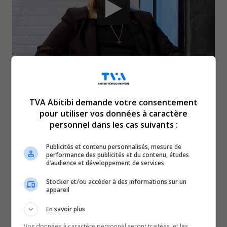
Isabelle Leblanc, une
TVA Abitibi demande votre consentement
pour utiliser vos données à caractère
femme d’affaires bien
personnel dans les cas suivants :
connue de la région,
Publicités et contenu personnalisés, mesure de
performance des publicités et du contenu, études
d’audience et développement de services
a célébré, en 2025, ses 45
Stocker et/ou accéder à des informations sur un
appareil
ans de carrière.
En savoir plus
Cette dernière a un parcours entrepreneurial inspirant,
Vos données à caractère personnel seront traitées, et les