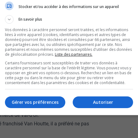
’attente, la chaîne
Stocker et/ou accéder à des informations sur un appareil
En savoir plus
a ouvert ses portes,
Vos données à caractère personnel seront traitées, et les informations
liées à votre appareil (cookies, identifiants uniques et autres types de
données) pourront être stockées et consultées par 66 partenaires, ainsi
que partagées avec lui, ou utilisées spécifiquement par ce site. Nos
partenaires et nous-mêmes sommes susceptibles d'utiliser des données
modèle de revitalisation économique de la ville.
de géolocalisation précises.
Liste des partenaires.
utefois pas l’unanimité, certains commerçants,
Certains fournisseurs sont susceptibles de traiter vos données à
caractère personnel sur la base de l'intérêt légitime. Vous pouvez vous y
zar Café, craignent un impact sur les cafés
opposer en gérant vos options ci-dessous. Recherchez un lien en bas de
cette page ou dans le menu du site pour gérer ou retirer votre
consentement dans les paramètres des cookies et de confidentialité.
comme un gain pour l’offre commerciale et
Gérer vos préférences
Autoriser
antages qui leur sont propres, selon Jean-
mmerce de Val-d’Or.
é franchisé Van Houtte, il a préféré ne pas