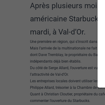
Après plusieurs mois d
américaine Starbucks 
mardi, à Val-d’Or.
Une première en région, qui s’inscrit dans le 
Mais l’arrivée de la multinationale ne fait to
dont Dave Tremblay, le propriétaire du Baltha
indépendants déjà bien établis.
Du côté de Serge Allard, l’ouverture est vue 
l’attractivité de Val-d’Or.
Les entreprises locales doivent utiliser les av
Philippe Allard, trésorier à la Chambre de co
Quant à Christian Cloutier, propriétaire du caf
commenter l’ouverture du Starbucks.